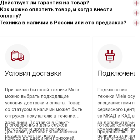
Действует ли гарантия на товар?
Как можно оплатить товар, и когда внести
оплату?
Техника в наличии в России или это предзаказ?
Условия доставки
Подключение
При заказе бытовой техники Miele
Подключение
можно выбрать подходящие
техники Miele осу
условия доставки и оплаты. Товар
специалистами пар
со статусом в наличии может быть
сервисного центра
отгружен покупателю в течение
за МКАД и КАД во
трех дней. Доставка в Санкт-
за дополнительную
В оговоренный день служба
Готовые коммуника
Петербург и другие регионы
коммуникации пре
доставки доставит упакованный
предполагают, в з
осуществляется через
наличие установле
прибор до двери или прихожей.
от категории, нали