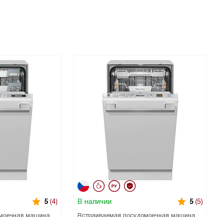
В наличии
5
(4)
5
(5)
моечная машина
Встраиваемая посудомоечная машина