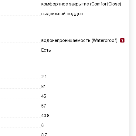
комфортное закрытие (ComfortClose)
выдвижной поддон
водонепроницаемость (Waterproof)
Есть
2.1
81
45
57
40.8
6
8.7