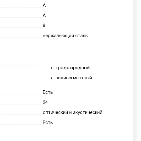
A
A
9
нержавеющая сталь
трехразрядный
семисегментный
Есть
24
оптический и акустический
Есть