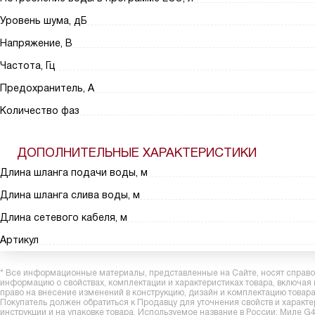
Уровень шума, дБ
Напряжение, В
Частота, Гц
Предохранитель, А
Количество фаз
ДОПОЛНИТЕЛЬНЫЕ ХАРАКТЕРИСТИКИ
Длина шланга подачи воды, м
Длина шланга слива воды, м
Длина сетевого кабеля, м
Артикул
* Все информационные материалы, представленные на Сайте, носят справоч
информацию о свойствах, комплектации и характеристиках товара, включая
право на внесение изменений в конструкцию, дизайн и комплектацию това
Покупатель должен обратиться к Продавцу для уточнения свойств и характ
инструкции и на упаковке товара. Используемое название в России: Миле G