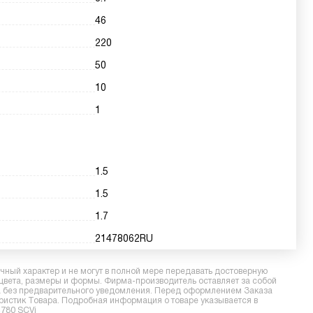
46
220
50
10
1
1.5
1.5
1.7
21478062RU
ный характер и не могут в полной мере передавать достоверную
 цвета, размеры и формы. Фирма-производитель оставляет за собой
ра без предварительного уведомления. Перед оформлением Заказа
еристик Товара. Подробная информация о товаре указывается в
4780 SCVi