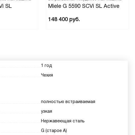
Vi SL
Miele G 5590 SCVi SL Active
148 400
руб.
1 год
Чехия
полностью встраиваемая
узкая
Нержавеющая сталь
G (старое A)