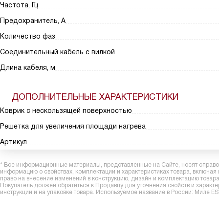
Частота, Гц
Предохранитель, А
Количество фаз
Соединительный кабель с вилкой
Длина кабеля, м
ДОПОЛНИТЕЛЬНЫЕ ХАРАКТЕРИСТИКИ
Коврик с нескользящей поверхностью
Решетка для увеличения площади нагрева
Артикул
* Все информационные материалы, представленные на Сайте, носят справоч
информацию о свойствах, комплектации и характеристиках товара, включая
право на внесение изменений в конструкцию, дизайн и комплектацию това
Покупатель должен обратиться к Продавцу для уточнения свойств и характ
инструкции и на упаковке товара. Используемое название в России: Миле 