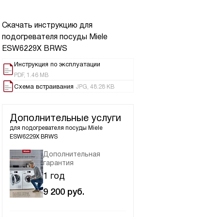
Скачать инструкцию для
подогревателя посуды
Miele
ESW6229X BRWS
Инструкция по эксплуатации
PDF, 1.46 MB
Схема встраивания
JPG, 48.28 KB
Дополнительные услуги
для подогревателя посуды
Miele
ESW6229X BRWS
Дополнительная
гарантия
1 год
9 200
руб.