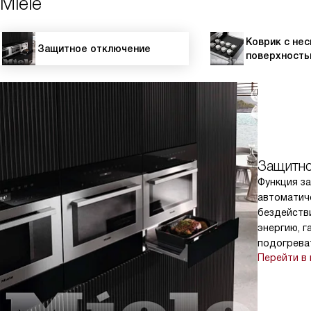
Miele
Коврик с не
Защитное отключение
поверхност
Защитно
Функция з
автоматич
бездейств
энергию, г
подогрева
Перейти в 