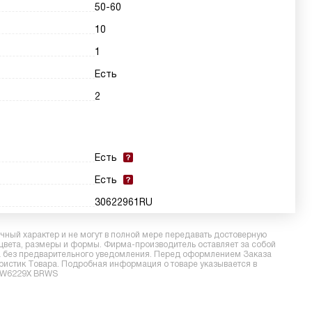
50-60
10
1
Есть
2
Есть
Есть
30622961RU
ный характер и не могут в полной мере передавать достоверную
 цвета, размеры и формы. Фирма-производитель оставляет за собой
ра без предварительного уведомления. Перед оформлением Заказа
еристик Товара. Подробная информация о товаре указывается в
ESW6229X BRWS