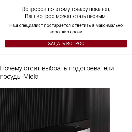
Особенно мне нравится, что подогретые напитки становятся
Вопросов по этому товару пока нет,
еще вкуснее и приятнее. Мой младший сын часто болеет, и
Ваш вопрос может стать первым.
жена отдельно подогревает ему напитки, чтобы он не пил
холодное, да и дочка любит теплый сок и компоты.
Наш специалист постарается ответить в максимально
Оказывается, иногда стоит попробовать что-то новое и
короткие сроки
необычное, чтобы понять, насколько оно может быть
ЗАДАТЬ ВОПРОС
полезным.
Почему стоит выбрать подогреватели
посуды Miele