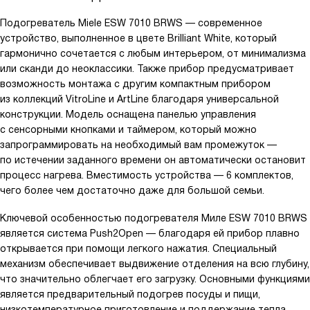
Подогреватель Miele ESW 7010 BRWS — современное
устройство, выполненное в цвете Brilliant White, который
гармонично сочетается с любым интерьером, от минимализма
или сканди до неоклассики. Также прибор предусматривает
возможность монтажа с другим компактным прибором
из коллекций VitroLine и ArtLine благодаря универсальной
конструкции. Модель оснащена панелью управления
с сенсорными кнопками и таймером, который можно
запрограммировать на необходимый вам промежуток —
по истечении заданного времени он автоматически остановит
процесс нагрева. Вместимость устройства — 6 комплектов,
чего более чем достаточно даже для большой семьи.
Ключевой особенностью подогревателя Mиле ESW 7010 BRWS
является система Push2Open — благодаря ей прибор плавно
открывается при помощи легкого нажатия. Специальный
механизм обеспечивает выдвижение отделения на всю глубину,
что значительно облегчает его загрузку. Основными функциями
является предварительный подогрев посуды и пищи,
низкотемпературное приготовление и поддержание тепла.