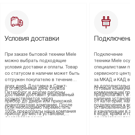
Условия доставки
Подключение
При заказе бытовой техники Miele
Подключение
можно выбрать подходящие
техники Miele осу
условия доставки и оплаты. Товар
специалистами пар
со статусом в наличии может быть
сервисного центра
отгружен покупателю в течение
за МКАД и КАД во
трех дней. Доставка в Санкт-
за дополнительную
В оговоренный день служба
Готовые коммуника
Петербург и другие регионы
коммуникации пре
доставки доставит упакованный
предполагают, в з
осуществляется через
наличие установле
прибор до двери или прихожей.
от категории, нали
транспортную компанию. После
подключения к во
Если необходимо переместить
установленной роз
100% предоплаты наша компания
и канализации в з
прибор до места установки,
к воде, крана и го
доставляет заказ
от категории техн
пожалуйста, предварительно
слива. Стандартна
до представительства
дополнительных ус
уточните это с менеджером.
включает в себя: с
транспортной компании в городе
определяется согл
За данную услугу взимается
транспортировочны