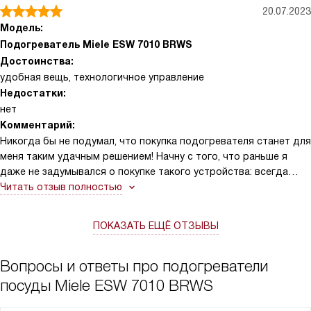
20.07.2023
Модель:
Подогреватель Miele ESW 7010 BRWS
Достоинства:
удобная вещь, технологичное управление
Недостатки:
нет
Комментарий:
Никогда бы не подумал, что покупка подогревателя станет для
меня таким удачным решением! Начну с того, что раньше я
даже не задумывался о покупке такого устройства: всегда
справлялись с микроволновкой, но знаете же, как это бывает: в
Читать отзыв полностью
середине холодное, по краям обуглилось, молоко вскипает
пенкой, которую я ненавижу… В общем, кто-то из коллег,
ПОКАЗАТЬ ЕЩЁ ОТЗЫВЫ
которому я на такое пожаловался, посоветовал
подогреватели. Я всю жизнь считал это ресторанной штукой,
но погуглил и понял, что они могут не только поддерживать
Вопросы и ответы про подогреватели
температуру посуды и чашек, но и разогревать еду! Это было
посуды Miele ESW 7010 BRWS
именно то, что мне нужно. Он поддерживает температуру, что
очень удобно, когда дети приходят с прогулки или тренировки.