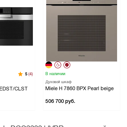
В наличии
5
(4)
Духовой шкаф
Miele H 7860 BPX Pearl beige
P EDST/CLST
506 700
руб.