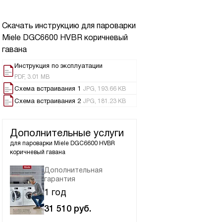
Скачать инструкцию для пароварки
Miele DGC6600 HVBR коричневый
гавана
Инструкция по эксплуатации
PDF, 3.01 MB
Схема встраивания 1
JPG, 193.66 KB
Схема встраивания 2
JPG, 181.23 KB
Дополнительные услуги
для пароварки
Miele DGC6600 HVBR
коричневый гавана
Дополнительная
гарантия
1 год
31 510
руб.