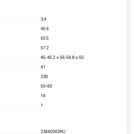
3.4
45.6
59.5
57.2
45-45.2 х 56-56.8 х 55
41
230
50-60
16
1
23660002RU