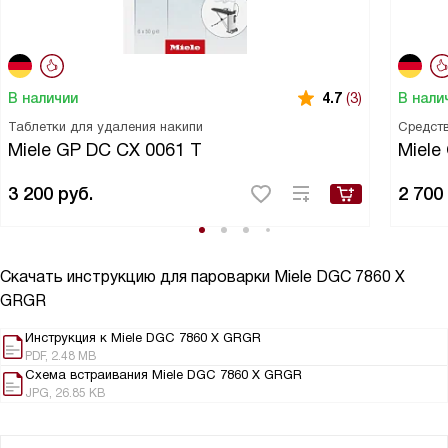
В наличии
В нали
4.7
(3)
Таблетки для удаления накипи
Средств
Miele GP DC CX 0061 T
Miele
3 200
руб.
2 700
Скачать инструкцию для пароварки
Miele DGC 7860 X
GRGR
Инструкция к Miele DGC 7860 X GRGR
PDF, 2.48 MB
Схема встраивания Miele DGC 7860 X GRGR
JPG, 26.85 KB