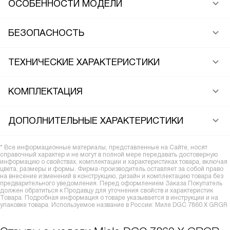
ОСОБЕННОСТИ МОДЕЛИ
БЕЗОПАСНОСТЬ
ТЕХНИЧЕСКИЕ ХАРАКТЕРИСТИКИ
КОМПЛЕКТАЦИЯ
ДОПОЛНИТЕЛЬНЫЕ ХАРАКТЕРИСТИКИ
* Все информационные материалы, представленные на Сайте, носят
справочный характер и не могут в полной мере передавать достоверную
информацию о свойствах, комплектации и характеристиках товара, включая
цвета, размеры и формы. Фирма-производитель оставляет за собой право
на внесение изменений в конструкцию, дизайн и комплектацию товара без
предварительного уведомления. Перед оформлением Заказа Покупатель
должен обратиться к Продавцу для уточнения свойств и характеристик
Товара. Подробная информация о товаре указывается в инструкции и на
упаковке товара. Используемое название в России: Миле DGC 7860 X GRGR