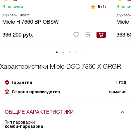
В наличии
В нали
5
(1)
Духовой шкаф
Духово
Miele H 7660 BP OBSW
Miele
396 200
руб.
363 8
Характеристики
Miele DGC 7860 X GRGR
1 год
Гарантия
Германия
Страна производства
ОБЩИЕ ХАРАКТЕРИСТИКИ
Тип пароварки
комби-пароварка