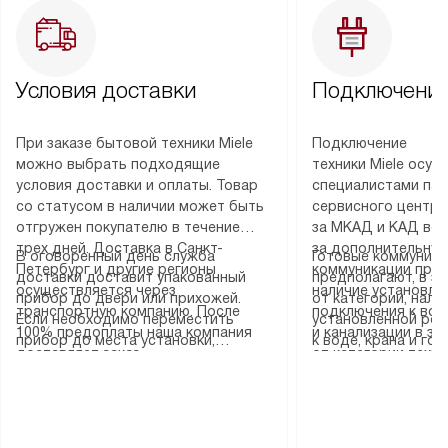
Условия доставки
Подключение
При заказе бытовой техники Miele
Подключение
можно выбрать подходящие
техники Miele осу
условия доставки и оплаты. Товар
специалистами пар
со статусом в наличии может быть
сервисного центра
отгружен покупателю в течение
за МКАД и КАД во
трех дней. Доставка в Санкт-
за дополнительную
В оговоренный день служба
Готовые коммуника
Петербург и другие регионы
коммуникации пре
доставки доставит упакованный
предполагают, в з
осуществляется через
наличие установле
прибор до двери или прихожей.
от категории, нали
транспортную компанию. После
подключения к во
Если необходимо переместить
установленной роз
100% предоплаты наша компания
и канализации в з
прибор до места установки,
к воде, крана и го
доставляет заказ
от категории техн
пожалуйста, предварительно
слива. Стандартна
до представительства
дополнительных ус
уточните это с менеджером.
включает в себя: с
транспортной компании в городе
определяется согл
За данную услугу взимается
транспортировочны
Москва. Пожалуйста, уточняйте
который можно по
дополнительная плата. Важно
разблокировку при
условия доставки у менеджера при
на нашем сайте в 
учитывать, что если размеры
соединение отдель