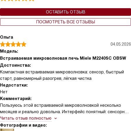
ОСТАВИТЬ ОТЗЫВ
ПОСМОТРЕТЬ ВСЕ ОТЗЫВЫ
Ольга
04.05.2026
Модель:
Встраиваемая микроволновая печь Miele M2240SC OBSW
Достоинства:
Компактная встраиваемая микроволновка: сенсор, быстрый
старт, равномерный разогрев, лёгкая чистка
Недостатки:
Нет
Комментарий:
Пользуюсь этой встраиваемой микроволновкой несколько
месяцев и реально довольна. Интерфейс понятный: сенсорные
элементы и семисегментный дисплей не заставили меня читать
Читать отзыв полностью
длинные инструкции. Боковое расположение панели оказалось
Фотографии и видео: