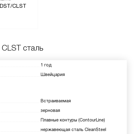
EDST/CLST
 CLST сталь
1 год
Швейцария
Встраиваемая
зерновая
Плавные контуры (ContourLine)
нержавеющая сталь CleanSteel