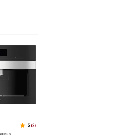
5
(2)
ашина