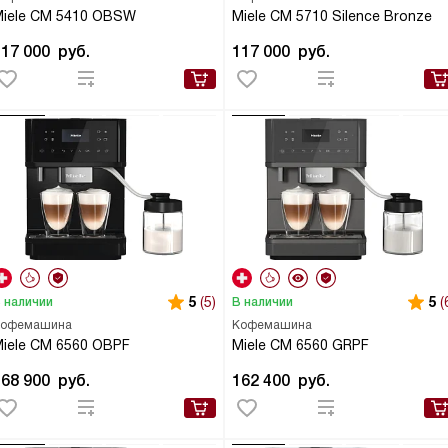
iele CM 5410 OBSW
Miele CM 5710 Silence Bronze
117 000
руб.
117 000
руб.
5
(5)
5
(
 наличии
В наличии
офемашина
Кофемашина
iele CM 6560 OBPF
Miele CM 6560 GRPF
168 900
руб.
162 400
руб.