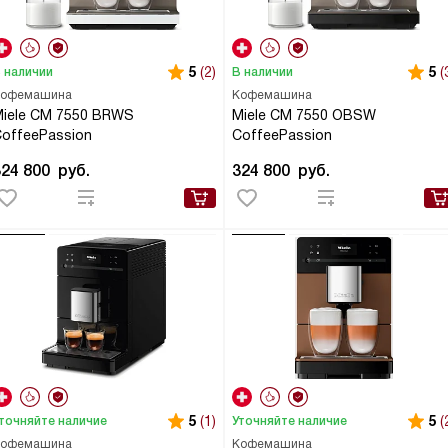
5
(2)
5
(
 наличии
В наличии
офемашина
Кофемашина
iele CM 7550 BRWS
Miele CM 7550 OBSW
offeePassion
CoffeePassion
324 800
руб.
324 800
руб.
5
(1)
5
(
точняйте наличие
Уточняйте наличие
офемашина
Кофемашина