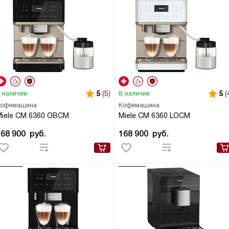
5
(5)
5
(
 наличии
В наличии
офемашина
Кофемашина
iele CM 6360 OBCM
Miele CM 6360 LOCM
168 900
руб.
168 900
руб.