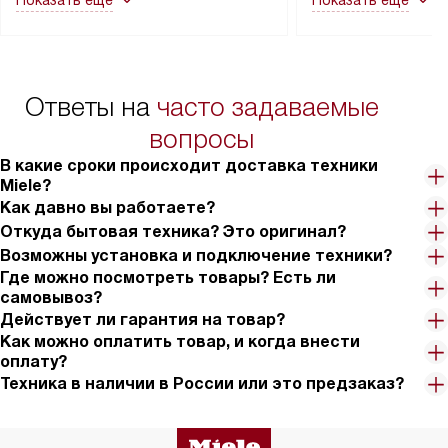
Показать ещё
Показать ещё
в гарантийном ремонте в будущем.
не включаются: пр
Перед заказом удостоверьтесь, что
коммуникаций, рас
сможете переместить прибор
материалы, навеш
в нужное место, учитывая размеры
и перевешивание д
упаковки или без нее.
выполнения специа
Ответы на
часто задаваемые
в условиях повыше
тарифы на услуги 
вопросы
на 30%.
В какие сроки происходит доставка техники
Miele?
Как давно вы работаете?
Откуда бытовая техника? Это оригинал?
Возможны установка и подключение техники?
Где можно посмотреть товары? Есть ли
самовывоз?
Действует ли гарантия на товар?
Как можно оплатить товар, и когда внести
оплату?
Техника в наличии в России или это предзаказ?