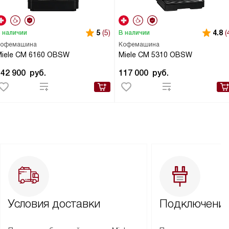
5
(5)
4.8
(
 наличии
В наличии
офемашина
Кофемашина
iele CM 6160 OBSW
Miele CM 5310 OBSW
142 900
руб.
117 000
руб.
Условия доставки
Подключение