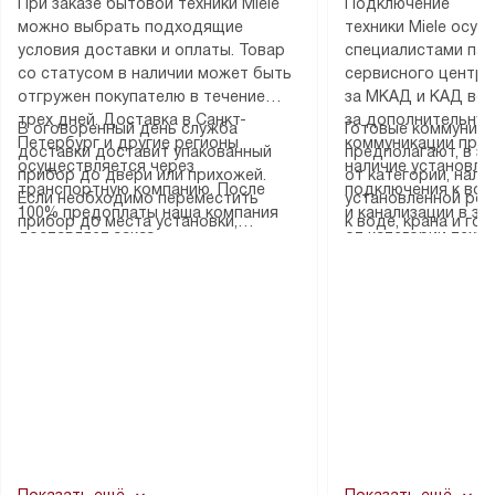
При заказе бытовой техники Miele
Подключение
можно выбрать подходящие
техники Miele осу
условия доставки и оплаты. Товар
специалистами пар
со статусом в наличии может быть
сервисного центра
отгружен покупателю в течение
за МКАД и КАД во
трех дней. Доставка в Санкт-
за дополнительную
В оговоренный день служба
Готовые коммуника
Петербург и другие регионы
коммуникации пре
доставки доставит упакованный
предполагают, в з
осуществляется через
наличие установле
прибор до двери или прихожей.
от категории, нали
транспортную компанию. После
подключения к во
Если необходимо переместить
установленной роз
100% предоплаты наша компания
и канализации в з
прибор до места установки,
к воде, крана и го
доставляет заказ
от категории техн
пожалуйста, предварительно
слива. Стандартна
до представительства
дополнительных ус
уточните это с менеджером.
включает в себя: с
транспортной компании в городе
определяется согл
За данную услугу взимается
транспортировочны
Москва. Пожалуйста, уточняйте
который можно по
дополнительная плата. Важно
разблокировку при
условия доставки у менеджера при
на нашем сайте в 
учитывать, что если размеры
соединение отдель
оформлении заказа.
«Подключение».
прибора не позволяют ему пройти
монтаж техники в 
через дверной проем, сотрудники
на место с проверк
транспортной службы не могут
подключение к су
демонтировать дверцы, ручки или
коммуникациям, пе
другие выступающие элементы, так
и консультацию по 
как это может привести к отказу
В стандартную уст