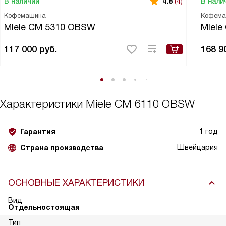
В наличии
В нали
4.8
(4)
Кофемашина
Кофема
Miele CM 5310 OBSW
Miele
117 000
руб.
168 9
Характеристики
Miele CM 6110 OBSW
1 год
Гарантия
Швейцария
Страна производства
ОСНОВНЫЕ ХАРАКТЕРИСТИКИ
Вид
Отдельностоящая
Тип