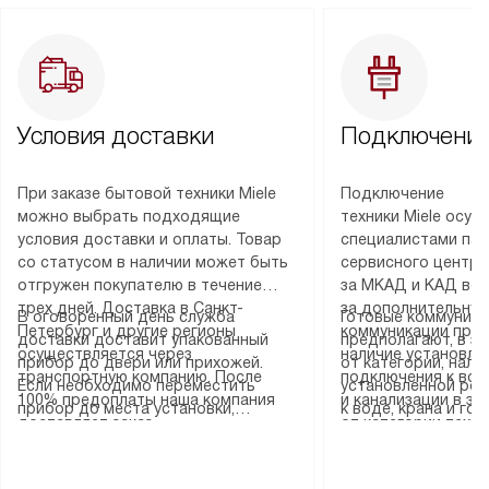
Условия доставки
Подключение
При заказе бытовой техники Miele
Подключение
можно выбрать подходящие
техники Miele осу
условия доставки и оплаты. Товар
специалистами пар
со статусом в наличии может быть
сервисного центра
отгружен покупателю в течение
за МКАД и КАД во
трех дней. Доставка в Санкт-
за дополнительную
В оговоренный день служба
Готовые коммуника
Петербург и другие регионы
коммуникации пре
доставки доставит упакованный
предполагают, в з
осуществляется через
наличие установле
прибор до двери или прихожей.
от категории, нали
транспортную компанию. После
подключения к во
Если необходимо переместить
установленной роз
100% предоплаты наша компания
и канализации в з
прибор до места установки,
к воде, крана и го
доставляет заказ
от категории техн
пожалуйста, предварительно
слива. Стандартна
до представительства
дополнительных ус
уточните это с менеджером.
включает в себя: с
транспортной компании в городе
определяется согл
За данную услугу взимается
транспортировочны