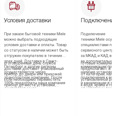
Условия доставки
Подключение
При заказе бытовой техники Miele
Подключение
можно выбрать подходящие
техники Miele осу
условия доставки и оплаты. Товар
специалистами пар
со статусом в наличии может быть
сервисного центра
отгружен покупателю в течение
за МКАД и КАД во
трех дней. Доставка в Санкт-
за дополнительную
В оговоренный день служба
Готовые коммуника
Петербург и другие регионы
коммуникации пре
доставки доставит упакованный
предполагают, в з
осуществляется через
наличие установле
прибор до двери или прихожей.
от категории, нали
транспортную компанию. После
подключения к во
Если необходимо переместить
установленной роз
100% предоплаты наша компания
и канализации в з
прибор до места установки,
к воде, крана и го
доставляет заказ
от категории техн
пожалуйста, предварительно
слива. Стандартна
до представительства
дополнительных ус
уточните это с менеджером.
включает в себя: с
транспортной компании в городе
определяется согл
За данную услугу взимается
транспортировочны
Москва. Пожалуйста, уточняйте
который можно по
дополнительная плата. Важно
разблокировку при
условия доставки у менеджера при
на нашем сайте в 
учитывать, что если размеры
соединение отдель
оформлении заказа.
«Подключение».