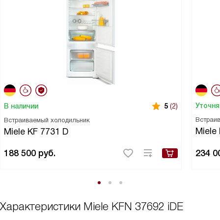
Уточня
В наличии
5
(2)
Встраи
Встраиваемый холодильник
Miele
Miele KF 7731 D
188 500
руб.
234 0
Характеристики
Miele KFN 37692 iDE