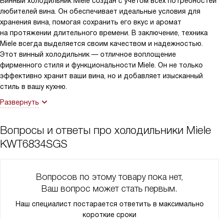
Винный холодильник Miele создан с учетом всех потребностей
любителей вина. Он обеспечивает идеальные условия для
И последнее, но не менее важное - это возможность
хранения вина, помогая сохранить его вкус и аромат
управлять шкафом дистанционно через WiFi. Это очень
на протяжении длительного времени. В заключение, техника
удобно, особенно когда у меня гости и я не хочу отвлекаться
Miele всегда выделяется своим качеством и надежностью.
от общения.
Этот винный холодильник — отличное воплощение
фирменного стиля и функциональности Miele. Он не только
В общем, я в восторге от своего нового винного шкафа! Он
эффективно хранит ваши вина, но и добавляет изысканный
стал настоящим украшением моей кухни и незаменимым
стиль в вашу кухню.
помощником в организации винных дегустаций. Очень
Развернуть
рекомендую всем любителям вина!
Вопросы и ответы про холодильники Miele
KWT6834SGS
Вопросов по этому товару пока нет,
Ваш вопрос может стать первым.
Наш специалист постарается ответить в максимально
короткие сроки