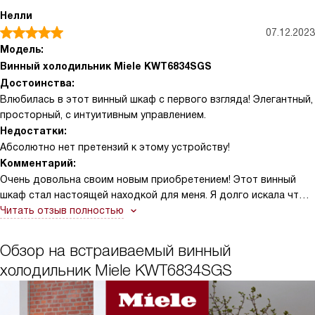
Нелли
07.12.2023
Модель:
Винный холодильник Miele KWT6834SGS
Достоинства:
Влюбилась в этот винный шкаф с первого взгляда! Элегантный,
просторный, с интуитивным управлением.
Недостатки:
Абсолютно нет претензий к этому устройству!
Комментарий:
Очень довольна своим новым приобретением! Этот винный
шкаф стал настоящей находкой для меня. Я долго искала что-
то подходящее, и вот он - идеальный вариант.
Читать отзыв полностью
Сначала меня привлек его внешний вид - стильный и
Обзор на встраиваемый винный
современный, он прекрасно вписался в интерьер моей кухни.
холодильник Miele KWT6834SGS
Тонированная стеклянная дверь с УФ-фильтром придает ему
особую изысканность, а нержавеющая сталь делает его очень
практичным в использовании.