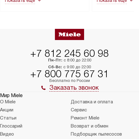
Показать ещё
Показать ещё
в гарантийном ремонте в будущем.
не включаются: пр
Перед заказом удостоверьтесь, что
коммуникаций, рас
сможете переместить прибор
материалы, навеш
в нужное место, учитывая размеры
и перевешивание д
упаковки или без нее.
выполнения специа
в условиях повыше
тарифы на услуги 
на 30%.
+7 812 245 60 98
Пн-Пт:
с 8:00 до 22:00
Сб-Вс:
с 9:00 до 22:00
+7 800 775 67 31
Бесплатно по России
Заказать звонок
Мир Miele
О Miele
Доставка и оплата
Акции
Сервис
Статьи
Ремонт Miele
Глоссарий
Возврат и обмен
Видео
Подборщик пылесосов