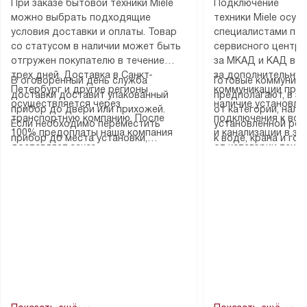
При заказе бытовой техники Miele
Подключение
можно выбрать подходящие
техники Miele осу
условия доставки и оплаты. Товар
специалистами пар
со статусом в наличии может быть
сервисного центра
отгружен покупателю в течение
за МКАД и КАД во
трех дней. Доставка в Санкт-
за дополнительную
В оговоренный день служба
Готовые коммуника
Петербург и другие регионы
коммуникации пре
доставки доставит упакованный
предполагают, в з
осуществляется через
наличие установле
прибор до двери или прихожей.
от категории, нали
транспортную компанию. После
подключения к во
Если необходимо переместить
установленной роз
100% предоплаты наша компания
и канализации в з
прибор до места установки,
к воде, крана и го
доставляет заказ
от категории техн
пожалуйста, предварительно
слива. Стандартна
до представительства
дополнительных ус
уточните это с менеджером.
включает в себя: с
транспортной компании в городе
определяется согл
За данную услугу взимается
транспортировочны
Москва. Пожалуйста, уточняйте
который можно по
дополнительная плата. Важно
разблокировку при
условия доставки у менеджера при
на нашем сайте в 
учитывать, что если размеры
соединение отдель
оформлении заказа.
«Подключение».
прибора не позволяют ему пройти
монтаж техники в 
через дверной проем, сотрудники
на место с проверк
транспортной службы не могут
подключение к су
демонтировать дверцы, ручки или
коммуникациям, пе
другие выступающие элементы, так
и консультацию по 
как это может привести к отказу
В стандартную уст