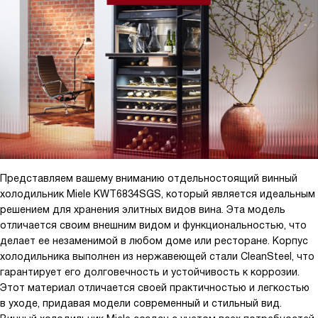
Но главное, конечно, не внешний вид, а функциональность. И
здесь этот шкаф превзошел все мои ожидания.
Вместительность в 178 бутылок - это просто супер! Мы любим
вино и часто устраиваем дегустации с друзьями. Теперь у меня
есть где хранить все мои любимые сорта.
Еще одним большим плюсом являются три температурные
зоны. Идеально для разных видов вина. Красное, белое,
розовое - каждому своя температура. При этом, благодаря
системе динамического охлаждения, температура внутри
шкафа всегда стабильна.
Представляем вашему вниманию отдельностоящий винный
холодильник Miele KWT6834SGS, который является идеальным
Очень удобно, что есть сенсорные переключатели и дисплей
решением для хранения элитных видов вина. Эта модель
для регулировки и индикации температуры. Все просто и
отличается своим внешним видом и функциональностью, что
понятно. И даже если я забуду закрыть дверь, мне об этом
делает ее незаменимой в любом доме или ресторане. Корпус
сразу же напомнит акустический и оптический сигнал.
холодильника выполнен из нержавеющей стали CleanSteel, что
гарантирует его долговечность и устойчивость к коррозии.
Особенно порадовали деревянные полки и освещение. Вино на
Этот материал отличается своей практичностью и легкостью
полках выглядит очень презентабельно, а благодаря
в уходе, придавая модели современный и стильный вид.
освещению его всегда можно хорошо рассмотреть.