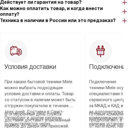
Действует ли гарантия на товар?
Как можно оплатить товар, и когда внести
оплату?
Техника в наличии в России или это предзаказ?
Условия доставки
Подключение
При заказе бытовой техники Miele
Подключение
можно выбрать подходящие
техники Miele осу
условия доставки и оплаты. Товар
специалистами пар
со статусом в наличии может быть
сервисного центра
отгружен покупателю в течение
за МКАД и КАД во
трех дней. Доставка в Санкт-
за дополнительную
В оговоренный день служба
Готовые коммуника
Петербург и другие регионы
коммуникации пре
доставки доставит упакованный
предполагают, в з
осуществляется через
наличие установле
прибор до двери или прихожей.
от категории, нали