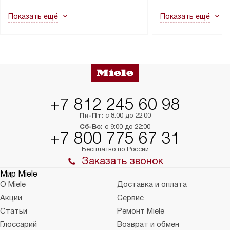
как это может привести к отказу
В стандартную уст
Показать ещё
Показать ещё
в гарантийном ремонте в будущем.
не включаются: пр
Перед заказом удостоверьтесь, что
коммуникаций, рас
сможете переместить прибор
материалы, навеш
в нужное место, учитывая размеры
и перевешивание д
упаковки или без нее.
выполнения специа
в условиях повыше
тарифы на услуги 
на 30%.
+7 812 245 60 98
Пн-Пт:
с 8:00 до 22:00
Сб-Вс:
с 9:00 до 22:00
+7 800 775 67 31
Бесплатно по России
Заказать звонок
Мир Miele
О Miele
Доставка и оплата
Акции
Сервис
Статьи
Ремонт Miele
Глоссарий
Возврат и обмен