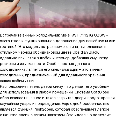
разместить до 18 бутылочек винца. Класс энергопотребления
А++. Есть оповещения об открытой двери и функции ее
блокировки. Красивая светодиодная (она супер, и вино
подсвечивает, и в тоже время его не нагревает) подсветка!!! В
общем и целом я и мои мастера в восторге!!! В дни вина запись
забита ещё за месяц, ведь нам девчонкам так мало нужно для
Встречайте винный холодильник Miele KWT 7112 iG OBSW –
счастья... Спасибо за такого технологичного помощника
элегантное и функциональное дополнение для вашей кухни или
производителю.
гостиной. Эта модель встраиваемого типа, выполненная в
стильном черном обсидиановом цвете Obsidian Black,
идеально впишется в любой интерьер, добавляя ему нотку
роскоши и изысканности. Особенностью данного
холодильника является его специализация – это винный
холодильник, предназначенный для идеального хранения
ваших любимых вин.
Расположение петель двери снизу, что делает его удобным
для использования в любом помещении. Система SoftClose
обеспечивает плавное и тихое закрытие двери, предотвращая
случайные удары и повреждения. Еще одной особенностью
является функция Push2open, которая обеспечивает легкое
открытие двери с легким нажатием. Это идеально подходит