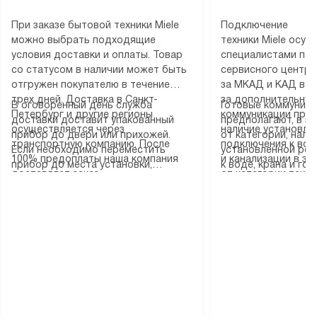
При заказе бытовой техники Miele
Подключение
можно выбрать подходящие
техники Miele осу
условия доставки и оплаты. Товар
специалистами пар
со статусом в наличии может быть
сервисного центра
отгружен покупателю в течение
за МКАД и КАД во
трех дней. Доставка в Санкт-
за дополнительную
В оговоренный день служба
Готовые коммуника
Петербург и другие регионы
коммуникации пре
доставки доставит упакованный
предполагают, в з
осуществляется через
наличие установле
прибор до двери или прихожей.
от категории, нали
транспортную компанию. После
подключения к во
Если необходимо переместить
установленной роз
100% предоплаты наша компания
и канализации в з
прибор до места установки,
к воде, крана и го
доставляет заказ
от категории техн
пожалуйста, предварительно
слива. Стандартна
до представительства
дополнительных ус
уточните это с менеджером.
включает в себя: с
транспортной компании в городе
определяется согл
За данную услугу взимается
транспортировочны
Москва. Пожалуйста, уточняйте
который можно по
дополнительная плата. Важно
разблокировку при
условия доставки у менеджера при
на нашем сайте в 
учитывать, что если размеры
соединение отдель
оформлении заказа.
«Подключение».
прибора не позволяют ему пройти
монтаж техники в 
через дверной проем, сотрудники
на место с проверк
транспортной службы не могут
подключение к су
демонтировать дверцы, ручки или
коммуникациям, пе
другие выступающие элементы, так
и консультацию по 