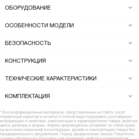
ОБОРУДОВАНИЕ
ОСОБЕННОСТИ МОДЕЛИ
БЕЗОПАСНОСТЬ
КОНСТРУКЦИЯ
ТЕХНИЧЕСКИЕ ХАРАКТЕРИСТИКИ
КОМПЛЕКТАЦИЯ
* Все информационные материалы, представленные на Сайте, носят
справочный характер и не могут в полной мере передавать достоверную
информацию о свойствах, комплектации и характеристиках товара, включая
цвета, размеры и формы. Фирма-производитель оставляет за собой право
на внесение изменений в конструкцию, дизайн и комплектацию товара без
предварительного уведомления. Перед оформлением Заказа Покупатель
должен обратиться к Продавцу для уточнения свойств и характеристик