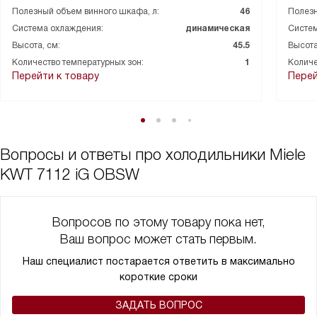
Полезный объем винного шкафа, л:
46
Полезн
Система охлаждения:
динамическая
Систем
Высота, см:
45.5
Высота
Количество температурных зон:
1
Количе
Перейти к товару
Перей
Вопросы и ответы про холодильники Miele
KWT 7112 iG OBSW
Вопросов по этому товару пока нет,
Ваш вопрос может стать первым.
Наш специалист постарается ответить в максимально
короткие сроки
ЗАДАТЬ ВОПРОС