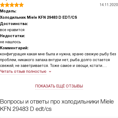
14.11.2020
Модель:
Холодильник Miele KFN 29483 D EDT/CS
Достоинства:
все нравится
Недостатки:
не нашлось
Комментарий:
конфигурация какая мне была и нужна, храню свежую рыбу без
проблем, никакого запаха внтури нет, рыба долго остается
свежей, не заветривается. Тоже самое и овощи, кстати.
Вообще заметила, что запахи как-то не смешиваются, всегда
Читать отзыв полностью
пахнет свежестью. Полок, ящиков, всего хватает, для тех, кто
привык питаться правильно вариант просто находка
ПОКАЗАТЬ ЕЩЁ ОТЗЫВЫ
Вопросы и ответы про холодильники Miele
KFN 29483 D edt/cs