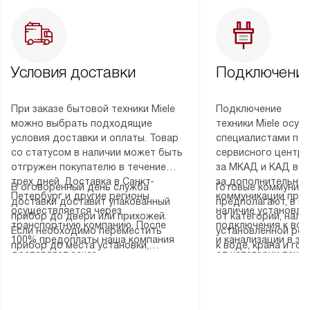
Условия доставки
Подключение
При заказе бытовой техники Miele
Подключение
можно выбрать подходящие
техники Miele осу
условия доставки и оплаты. Товар
специалистами пар
со статусом в наличии может быть
сервисного центра
отгружен покупателю в течение
за МКАД и КАД во
трех дней. Доставка в Санкт-
за дополнительную
В оговоренный день служба
Готовые коммуника
Петербург и другие регионы
коммуникации пре
доставки доставит упакованный
предполагают, в з
осуществляется через
наличие установле
прибор до двери или прихожей.
от категории, нали
транспортную компанию. После
подключения к во
Если необходимо переместить
установленной роз
100% предоплаты наша компания
и канализации в з
прибор до места установки,
к воде, крана и го
доставляет заказ
от категории техн
пожалуйста, предварительно
слива. Стандартна
до представительства
дополнительных ус
уточните это с менеджером.
включает в себя: с
транспортной компании в городе
определяется согл
За данную услугу взимается
транспортировочны
Москва. Пожалуйста, уточняйте
который можно по
дополнительная плата. Важно
разблокировку при