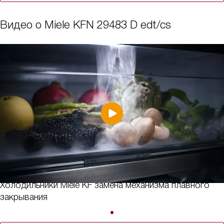
Видео о Miele KFN 29483 D edt/cs
Холодильники Miele KF замена механизма плавного
закрывания