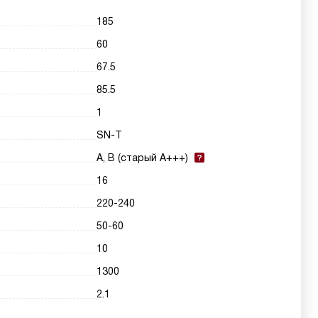
185
60
67.5
85.5
1
SN-T
A, B (старый A+++)
16
220-240
50-60
10
1300
2.1