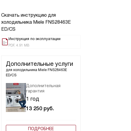
Скачать инструкцию для
холодильника
Miele FNS28463E
ED/CS
Инструкция по эксплуатации
PDF, 4.91 MB
Дополнительные услуги
для холодильника
Miele FNS28463E
ED/CS
Дополнительная
гарантия
1 год
13 250
руб.
ПОДРОБНЕЕ