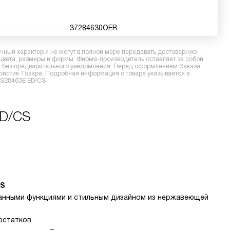
37284630OER
ный характер и не могут в полной мере передавать достоверную
 цвета, размеры и формы. Фирма-производитель оставляет за собой
ра без предварительного уведомления. Перед оформлением Заказа
еристик Товара. Подробная информация о товаре указывается в
FNS28463E ED/CS
ED/CS
CS
манными функциями и стильным дизайном из нержавеющей
остатков.