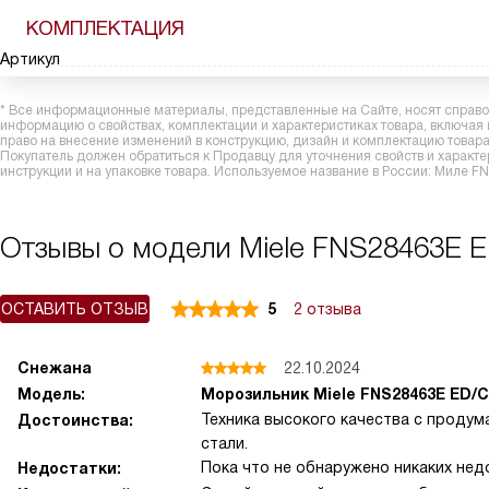
КОМПЛЕКТАЦИЯ
Артикул
* Все информационные материалы, представленные на Сайте, носят справоч
информацию о свойствах, комплектации и характеристиках товара, включая
право на внесение изменений в конструкцию, дизайн и комплектацию това
Покупатель должен обратиться к Продавцу для уточнения свойств и характ
инструкции и на упаковке товара. Используемое название в России: Миле 
Отзывы о модели Miele FNS28463E 
ОСТАВИТЬ ОТЗЫВ
5
2 отзыва
Снежана
22.10.2024
Модель:
Морозильник Miele FNS28463E ED/
Техника высокого качества с проду
Достоинства:
стали.
Пока что не обнаружено никаких нед
Недостатки: