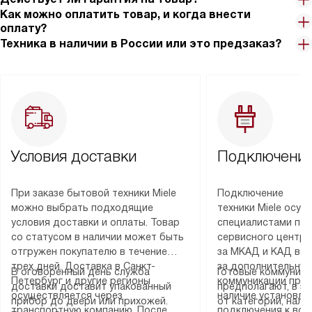
Как можно оплатить товар, и когда внести
оплату?
Техника в наличии в России или это предзаказ?
Условия доставки
Подключение
При заказе бытовой техники Miele
Подключение
можно выбрать подходящие
техники Miele осу
условия доставки и оплаты. Товар
специалистами пар
со статусом в наличии может быть
сервисного центра
отгружен покупателю в течение
за МКАД и КАД во
трех дней. Доставка в Санкт-
за дополнительную
В оговоренный день служба
Готовые коммуника
Петербург и другие регионы
коммуникации пре
доставки доставит упакованный
предполагают, в з
осуществляется через
наличие установле
прибор до двери или прихожей.
от категории, нали
транспортную компанию. После
подключения к во