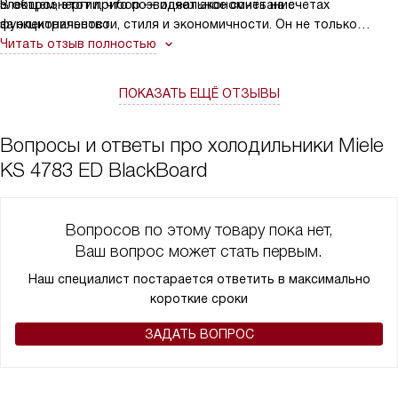
электроэнергии, что позволяет экономить на счетах
В общем, этот прибор — идеальное сочетание
за электричество.
функциональности, стиля и экономичности. Он не только
делает мою кухню более уютной и организованной,
Читать отзыв полностью
но и помогает мне вести более экологичный образ жизни.
Рекомендую всем, кто ищет не просто холодильник, а что-то
ПОКАЗАТЬ ЕЩЁ ОТЗЫВЫ
большее!
Вопросы и ответы про холодильники Miele
KS 4783 ED BlackBoard
Вопросов по этому товару пока нет,
Ваш вопрос может стать первым.
Наш специалист постарается ответить в максимально
короткие сроки
ЗАДАТЬ ВОПРОС