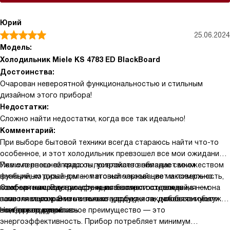
Юрий
25.06.2024
Модель:
Холодильник Miele KS 4783 ED BlackBoard
Достоинства:
Очарован невероятной функциональностью и стильным
дизайном этого прибора!
Недостатки:
Сложно найти недостатки, когда все так идеально!
Комментарий:
При выборе бытовой техники всегда стараюсь найти что-то
особенное, и этот холодильник превзошел все мои ожидания.
Уже с первого взгляда он привлекает внимание своим
Помимо внешней красоты, устройство обладает множеством
необычным дизайном — матовый черный цвет и поверхность,
функций, которые делают его использование максимально
похожая на школьную доску, позволяют оставлять на нем
комфортным. Внутри есть много полок и отделений,
Особенно порадовала функция быстрого охлаждения — она
заметки мелом. Это не только удобно, но и добавляет уют
позволяющих разместить все продукты так, чтобы они были
позволяет сохранить свежесть продуктов, даже если они уже
в интерьер кухни.
всегда под рукой.
немного подогрелись.
Но, безусловно, главное преимущество — это
энергоэффективность. Прибор потребляет минимум