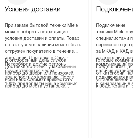
Условия доставки
Подключение
При заказе бытовой техники Miele
Подключение
можно выбрать подходящие
техники Miele осу
условия доставки и оплаты. Товар
специалистами пар
со статусом в наличии может быть
сервисного центра
отгружен покупателю в течение
за МКАД и КАД во
трех дней. Доставка в Санкт-
за дополнительную
В оговоренный день служба
Готовые коммуника
Петербург и другие регионы
коммуникации пре
доставки доставит упакованный
предполагают, в з
осуществляется через
наличие установле
прибор до двери или прихожей.
от категории, нали
транспортную компанию. После
подключения к во
Если необходимо переместить
установленной роз
100% предоплаты наша компания
и канализации в з
прибор до места установки,
к воде, крана и го
доставляет заказ
от категории техн
пожалуйста, предварительно
слива. Стандартна
до представительства
дополнительных ус
уточните это с менеджером.
включает в себя: с
транспортной компании в городе
определяется согл
За данную услугу взимается
транспортировочны
Москва. Пожалуйста, уточняйте
который можно по
дополнительная плата. Важно
разблокировку при
условия доставки у менеджера при
на нашем сайте в 
учитывать, что если размеры
соединение отдель
оформлении заказа.
«Подключение».
прибора не позволяют ему пройти
монтаж техники в 
через дверной проем, сотрудники
на место с проверк
транспортной службы не могут
подключение к су