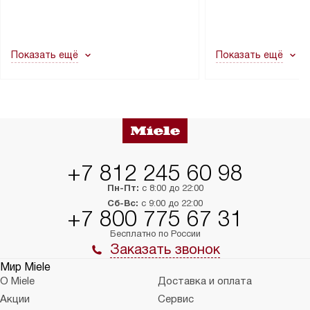
демонтировать дверцы, ручки или
коммуникациям, пе
другие выступающие элементы, так
и консультацию по 
как это может привести к отказу
В стандартную уст
Показать ещё
Показать ещё
в гарантийном ремонте в будущем.
не включаются: пр
Перед заказом удостоверьтесь, что
коммуникаций, рас
сможете переместить прибор
материалы, навеш
в нужное место, учитывая размеры
и перевешивание д
упаковки или без нее.
выполнения специа
в условиях повыше
тарифы на услуги 
на 30%.
+7 812 245 60 98
Пн-Пт:
с 8:00 до 22:00
Сб-Вс:
с 9:00 до 22:00
+7 800 775 67 31
Бесплатно по России
Заказать звонок
Мир Miele
О Miele
Доставка и оплата
Акции
Сервис