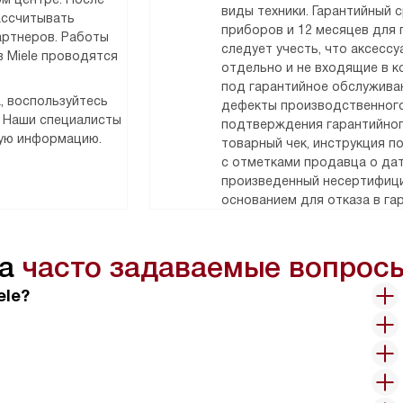
виды техники. Гарантийный 
ассчитывать
приборов и 12 месяцев для
артнеров. Работы
следует учесть, что аксесс
 Miele проводятся
отдельно и не входящие в к
под гарантийное обслужива
, воспользуйтесь
дефекты производственного
. Наши специалисты
подтверждения гарантийног
мую информацию.
товарный чек, инструкция п
с отметками продавца о дат
произведенный несертифици
основанием для отказа в га
на
часто задаваемые вопрос
ele?