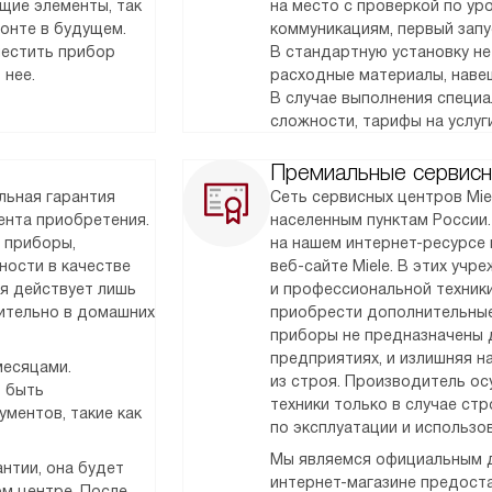
щие элементы, так
на место с проверкой по у
монте в будущем.
коммуникациям, первый запу
местить прибор
В стандартную установку не
 нее.
расходные материалы, наве
В случае выполнения специ
сложности, тарифы на услуг
Премиальные сервисн
льная гарантия
Сеть сервисных центров Mie
мента приобретения.
населенным пунктам России
 приборы,
на нашем интернет-ресурсе 
ности в качестве
веб-сайте Miele. В этих уч
ия действует лишь
и профессиональной техник
чительно в домашних
приобрести дополнительные
приборы не предназначены 
предприятиях, и излишняя н
месяцами.
из строя. Производитель о
т быть
техники только в случае ст
ментов, такие как
по эксплуатации и использо
Мы являемся официальным д
нтии, она будет
интернет-магазине предоста
м центре. После