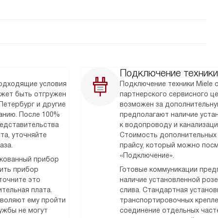
Подключение техники
подходящие условия
Подключение техники Miele
ожет быть отгружен
партнерского сервисного ц
Петербург и другие
возможен за дополнительну
анию. После 100%
предполагают наличие уста
редставительства
к водопроводу и канализаци
та, уточняйте
Стоимость дополнительных 
аза.
прайсу, который можно посм
«Подключение».
акованный прибор
тить прибор
Готовые коммуникации предп
точните это
наличие установленной розет
тельная плата.
слива. Стандартная установк
зволяют ему пройти
транспортировочных крепле
ужбы не могут
соединение отдельных часте