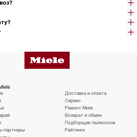
воз?
ату?
?
Miele
le
Доставка и оплата
и
Сервис
ьи
Ремонт Miele
арий
Возврат и обмен
о
Подборщик пылесосов
ы-партнеры
Рейтинги