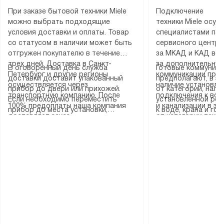
При заказе бытовой техники Miele
Подключение
можно выбрать подходящие
техники Miele осу
условия доставки и оплаты. Товар
специалистами пар
со статусом в наличии может быть
сервисного центра
отгружен покупателю в течение
за МКАД и КАД во
трех дней. Доставка в Санкт-
за дополнительную
В оговоренный день служба
Готовые коммуника
Петербург и другие регионы
коммуникации пре
доставки доставит упакованный
предполагают, в з
осуществляется через
наличие установле
прибор до двери или прихожей.
от категории, нали
транспортную компанию. После
подключения к во
Если необходимо переместить
установленной роз
100% предоплаты наша компания
и канализации в з
прибор до места установки,
к воде, крана и го
доставляет заказ
от категории техн
пожалуйста, предварительно
слива. Стандартна
до представительства
дополнительных ус
уточните это с менеджером.
включает в себя: с
транспортной компании в городе
определяется согл
За данную услугу взимается
транспортировочны
Москва. Пожалуйста, уточняйте
который можно по
дополнительная плата. Важно
разблокировку при
условия доставки у менеджера при
на нашем сайте в 
учитывать, что если размеры
соединение отдель
оформлении заказа.
«Подключение».
прибора не позволяют ему пройти
монтаж техники в 
через дверной проем, сотрудники
на место с проверк
транспортной службы не могут
подключение к су
демонтировать дверцы, ручки или
коммуникациям, пе
другие выступающие элементы, так
и консультацию по 