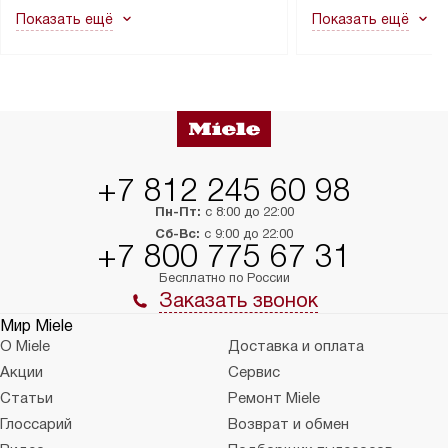
как это может привести к отказу
В стандартную уст
Показать ещё
Показать ещё
в гарантийном ремонте в будущем.
не включаются: пр
Перед заказом удостоверьтесь, что
коммуникаций, рас
сможете переместить прибор
материалы, навеш
в нужное место, учитывая размеры
и перевешивание д
упаковки или без нее.
выполнения специа
в условиях повыше
тарифы на услуги 
на 30%.
+7 812 245 60 98
Пн-Пт:
с 8:00 до 22:00
Сб-Вс:
с 9:00 до 22:00
+7 800 775 67 31
Бесплатно по России
Заказать звонок
Мир Miele
О Miele
Доставка и оплата
Акции
Сервис
Статьи
Ремонт Miele
Глоссарий
Возврат и обмен