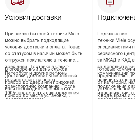
Условия доставки
Подключение
При заказе бытовой техники Miele
Подключение
можно выбрать подходящие
техники Miele осу
условия доставки и оплаты. Товар
специалистами пар
со статусом в наличии может быть
сервисного центра
отгружен покупателю в течение
за МКАД и КАД во
трех дней. Доставка в Санкт-
за дополнительную
В оговоренный день служба
Готовые коммуника
Петербург и другие регионы
коммуникации пре
доставки доставит упакованный
предполагают, в з
осуществляется через
наличие установле
прибор до двери или прихожей.
от категории, нали
транспортную компанию. После
подключения к во
Если необходимо переместить
установленной роз
100% предоплаты наша компания
и канализации в з
прибор до места установки,
к воде, крана и го
доставляет заказ
от категории техн
пожалуйста, предварительно
слива. Стандартна
до представительства
дополнительных ус
уточните это с менеджером.
включает в себя: с
транспортной компании в городе
определяется согл
За данную услугу взимается
транспортировочны
Москва. Пожалуйста, уточняйте
который можно по
дополнительная плата. Важно
разблокировку при
условия доставки у менеджера при
на нашем сайте в 
учитывать, что если размеры
соединение отдель
оформлении заказа.
«Подключение».
прибора не позволяют ему пройти
монтаж техники в 