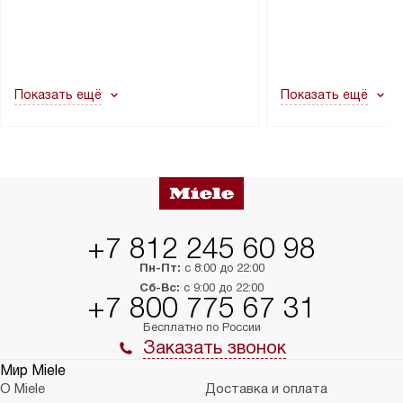
через дверной проем, сотрудники
на место с проверк
транспортной службы не могут
подключение к су
демонтировать дверцы, ручки или
коммуникациям, пе
другие выступающие элементы, так
и консультацию по 
как это может привести к отказу
В стандартную уст
Показать ещё
Показать ещё
в гарантийном ремонте в будущем.
не включаются: пр
Перед заказом удостоверьтесь, что
коммуникаций, рас
сможете переместить прибор
материалы, навеш
в нужное место, учитывая размеры
и перевешивание д
упаковки или без нее.
выполнения специа
в условиях повыше
тарифы на услуги 
на 30%.
+7 812 245 60 98
Пн-Пт:
с 8:00 до 22:00
Сб-Вс:
с 9:00 до 22:00
+7 800 775 67 31
Бесплатно по России
Заказать звонок
Мир Miele
О Miele
Доставка и оплата