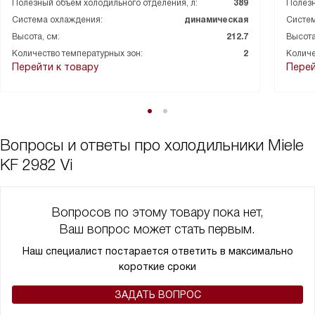
Полезный объем холодильного отделения, л:
389
Полезн
Система охлаждения:
динамическая
Систем
Высота, см:
212.7
Высота
Количество температурных зон:
2
Количе
Перейти к товару
Перей
Вопросы и ответы про холодильники Miele
KF 2982 Vi
Вопросов по этому товару пока нет,
Ваш вопрос может стать первым.
Наш специалист постарается ответить в максимально
короткие сроки
ЗАДАТЬ ВОПРОС