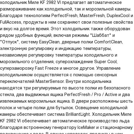
холодильник Миле KF 2982 VI предлагает автоматическое
размораживание как холодильной, так и морозильной камеры.
Благодаря технологиям PerfectFresh, MasterFresh, DuplexCool и
FullAccess, продукты в нем сохраняют свои полезные свойства
и вкус на долгое время. Этот холодильник также оборудован
рядом удобных функций, включая режимы "Шаббат" и
"Отпуск", систему EasyClean, дверные полки ComfortClean,
электронную регулировку и индикацию температуры,
независимую регулировку температуры холодильного и
морозильного отделения, суперохлаждение Super Cool,
суперзаморозку Fast Freeze и многое другое. Управление
холодильником осуществляется с помощью сенсорных
переключателей MasterSensor. Внутри холодильника
находятся три регулируемые по высоте полки из безопасного
стекла, два выдвижных ящика PerfectFresh / Pro / Active и два
извлекаемых морозильных ящика. В двери расположены шесть
полок и четыре полки для бутылок. Освещение холодильной
камеры обеспечивает система BrilliantLight. Холодильник Миле
KF 2982 VI обеспечивает автоматическое производство льда
благодаря встроенному генератору IceMaker и стационарному