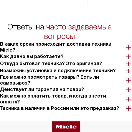
Перед заказом удостоверьтесь, что
коммуникаций, рас
сможете переместить прибор
материалы, навеш
в нужное место, учитывая размеры
и перевешивание д
упаковки или без нее.
выполнения специа
Ответы на
часто задаваемые
в условиях повыше
тарифы на услуги 
вопросы
на 30%.
В какие сроки происходит доставка техники
Miele?
Как давно вы работаете?
Откуда бытовая техника? Это оригинал?
Возможны установка и подключение техники?
Где можно посмотреть товары? Есть ли
самовывоз?
Действует ли гарантия на товар?
Как можно оплатить товар, и когда внести
оплату?
Техника в наличии в России или это предзаказ?