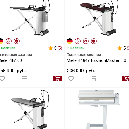
5
(5)
5
(
 наличии
В наличии
ладильная система
Гладильная система
iele PIB100
Miele B4847 FashionMaster 4.0
458 900
руб.
236 000
руб.