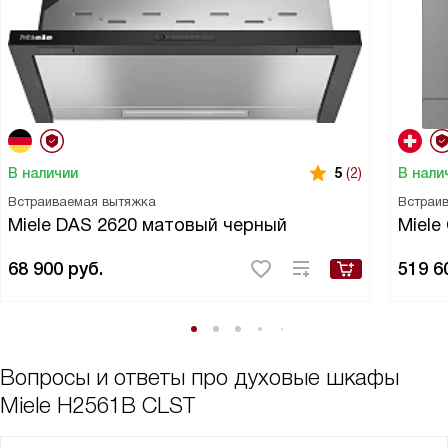
В наличии
В нали
5
(2)
Встраиваемая вытяжка
Встраи
Miele DAS 2620 матовый черный
Miele
68 900
руб.
519 6
Вопросы и ответы про духовые шкафы
Miele H2561B CLST