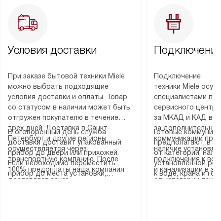
Условия доставки
Подключение
При заказе бытовой техники Miele
Подключение
можно выбрать подходящие
техники Miele осу
условия доставки и оплаты. Товар
специалистами пар
со статусом в наличии может быть
сервисного центра
отгружен покупателю в течение
за МКАД и КАД во
трех дней. Доставка в Санкт-
за дополнительную
В оговоренный день служба
Готовые коммуника
Петербург и другие регионы
коммуникации пре
доставки доставит упакованный
предполагают, в з
осуществляется через
наличие установле
прибор до двери или прихожей.
от категории, нали
транспортную компанию. После
подключения к во
Если необходимо переместить
установленной роз
100% предоплаты наша компания
и канализации в з
прибор до места установки,
к воде, крана и го
доставляет заказ
от категории техн
пожалуйста, предварительно
слива. Стандартна
до представительства
дополнительных ус
уточните это с менеджером.
включает в себя: с
транспортной компании в городе
определяется согл
За данную услугу взимается
транспортировочны
Москва. Пожалуйста, уточняйте
который можно по
дополнительная плата. Важно
разблокировку при
условия доставки у менеджера при
на нашем сайте в 