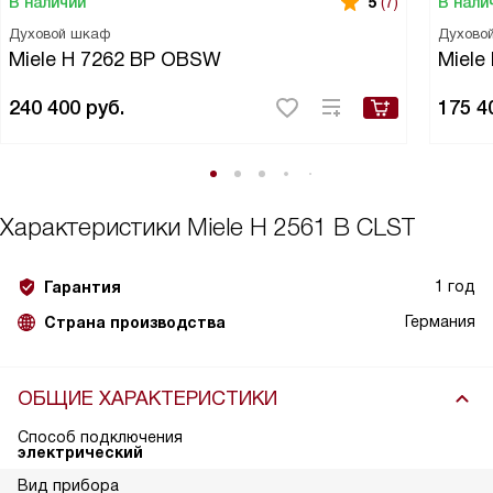
В наличии
В нали
5
(7)
Духовой шкаф
Духово
Miele H 7262 BP OBSW
Miele
240 400
руб.
175 4
Характеристики
Miele H 2561 B CLST
1 год
Гарантия
Германия
Страна производства
ОБЩИЕ ХАРАКТЕРИСТИКИ
Способ подключения
электрический
Вид прибора