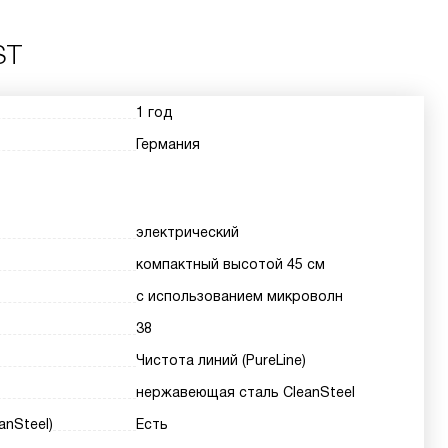
ST
1 год
Германия
электрический
компактный высотой 45 см
с использованием микроволн
38
Чистота линий (PureLine)
нержавеющая сталь CleanSteel
nSteel)
Есть