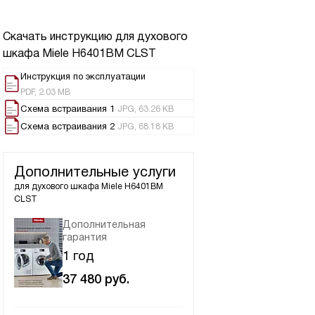
Скачать инструкцию для духового
шкафа
Miele H6401BM CLST
Инструкция по эксплуатации
PDF, 2.03 MB
Схема встраивания 1
JPG, 63.26 KB
Схема встраивания 2
JPG, 68.18 KB
Дополнительные услуги
для духового шкафа
Miele H6401BM
CLST
Дополнительная
гарантия
1 год
37 480
руб.