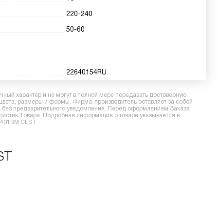
220-240
50-60
22640154RU
ный характер и не могут в полной мере передавать достоверную
 цвета, размеры и формы. Фирма-производитель оставляет за собой
ра без предварительного уведомления. Перед оформлением Заказа
еристик Товара. Подробная информация о товаре указывается в
H6401BM CLST
ST