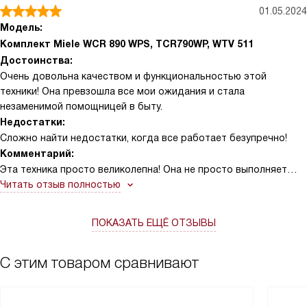
01.05.2024
Модель:
Комплект Miele WCR 890 WPS, TCR790WP, WTV 511
Достоинства:
Очень довольна качеством и функциональностью этой
техники! Она превзошла все мои ожидания и стала
незаменимой помощницей в быту.
Недостатки:
Сложно найти недостатки, когда все работает безупречно!
Комментарий:
Эта техника просто великолепна! Она не просто выполняет
свои функции, но и делает это с такой легкостью и
Читать отзыв полностью
эффективностью, что я даже не замечаю, как проходит время.
У меня есть много вещей, которые я должна делать каждый
ПОКАЗАТЬ ЕЩЁ ОТЗЫВЫ
день, и эта техника помогает мне справиться с ними без
лишних хлопот. Я всегда была скептически настроена по
отношению к новым технологиям, но эта техника изменила мое
С этим товаром сравнивают
мнение. Она удивительно проста в использовании, и я быстро
привыкла к ее функциям. Однажды, когда у меня было много
гостей, я забыла о стирке. Но эта техника справилась с