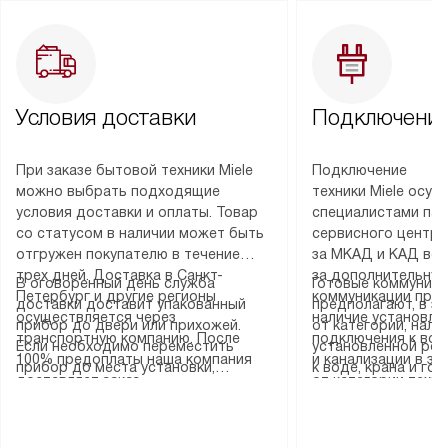
Условия доставки
Подключение
При заказе бытовой техники Miele
Подключение
можно выбрать подходящие
техники Miele осу
условия доставки и оплаты. Товар
специалистами пар
со статусом в наличии может быть
сервисного центра
отгружен покупателю в течение
за МКАД и КАД во
трех дней. Доставка в Санкт-
за дополнительную
В оговоренный день служба
Готовые коммуника
Петербург и другие регионы
коммуникации пре
доставки доставит упакованный
предполагают, в з
осуществляется через
наличие установле
прибор до двери или прихожей.
от категории, нали
транспортную компанию. После
подключения к во
Если необходимо переместить
установленной роз
100% предоплаты наша компания
и канализации в з
прибор до места установки,
к воде, крана и го
доставляет заказ
от категории техн
пожалуйста, предварительно
слива. Стандартна
до представительства
дополнительных ус
уточните это с менеджером.
включает в себя: с
транспортной компании в городе
определяется согл
За данную услугу взимается
транспортировочны
Москва. Пожалуйста, уточняйте
который можно по