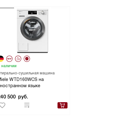
 наличии
тирально-сушильная машина
Miele WTD160WCS на
иностранном языке
240 500
руб.