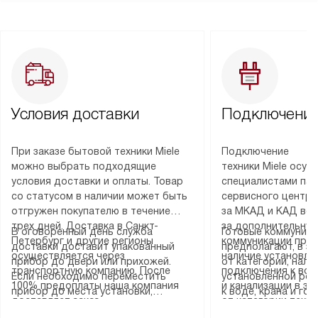
Условия доставки
Подключение
При заказе бытовой техники Miele
Подключение
можно выбрать подходящие
техники Miele осу
условия доставки и оплаты. Товар
специалистами пар
со статусом в наличии может быть
сервисного центра
отгружен покупателю в течение
за МКАД и КАД во
трех дней. Доставка в Санкт-
за дополнительную
В оговоренный день служба
Готовые коммуника
Петербург и другие регионы
коммуникации пре
доставки доставит упакованный
предполагают, в з
осуществляется через
наличие установле
прибор до двери или прихожей.
от категории, нали
транспортную компанию. После
подключения к во
Если необходимо переместить
установленной роз
100% предоплаты наша компания
и канализации в з
прибор до места установки,
к воде, крана и го
доставляет заказ
от категории техн
пожалуйста, предварительно
слива. Стандартна
до представительства
дополнительных ус