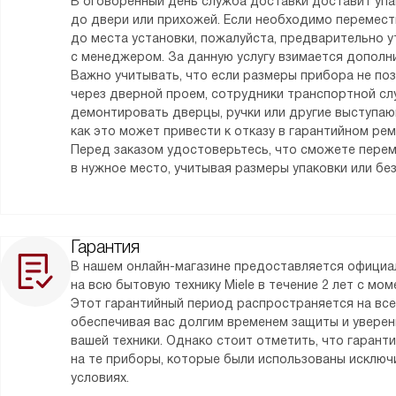
В оговоренный день служба доставки доставит уп
до двери или прихожей. Если необходимо перемес
до места установки, пожалуйста, предварительно у
с менеджером. За данную услугу взимается дополни
Важно учитывать, что если размеры прибора не по
через дверной проем, сотрудники транспортной сл
демонтировать дверцы, ручки или другие выступаю
как это может привести к отказу в гарантийном ре
Перед заказом удостоверьтесь, что сможете пере
в нужное место, учитывая размеры упаковки или без
Гарантия
В нашем онлайн-магазине предоставляется официа
на всю бытовую технику Miele в течение 2 лет с мо
Этот гарантийный период распространяется на все
обеспечивая вас долгим временем защиты и уверен
вашей техники. Однако стоит отметить, что гарант
на те приборы, которые были использованы исклю
условиях.