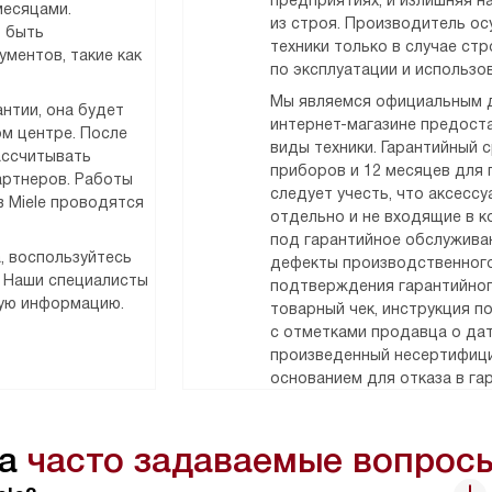
предприятиях, и излишняя н
месяцами.
из строя. Производитель о
т быть
техники только в случае ст
ментов, такие как
по эксплуатации и использо
Мы являемся официальным д
нтии, она будет
интернет-магазине предоста
м центре. После
виды техники. Гарантийный 
ассчитывать
приборов и 12 месяцев для
артнеров. Работы
следует учесть, что аксесс
 Miele проводятся
отдельно и не входящие в к
под гарантийное обслужива
, воспользуйтесь
дефекты производственного
. Наши специалисты
подтверждения гарантийног
мую информацию.
товарный чек, инструкция п
с отметками продавца о дат
произведенный несертифици
основанием для отказа в га
на
часто задаваемые вопрос