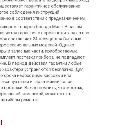
агрузка может вызвать их досрочный выход
существляет гарантийное обслуживание
рогое соблюдения инструкций
ванию в соответствии с предназначением.
илером товаров бренда Миле. В нашем
вляется гарантия от производителя на все
срок составляет 24 месяца для бытовых
 профессиональных моделей. Однако
уары и запасные части, приобретаемые
омплект поставки прибора, не подпадают
ние. В период действия гарантии любые
 характера устраняются бесплатно. Для
о срока необходимы кассовый или
о эксплуатации и гарантийный талон
е продажи. Важно помнить, что монтаж,
рованной компанией, может стать
рантийном ремонте.
ы