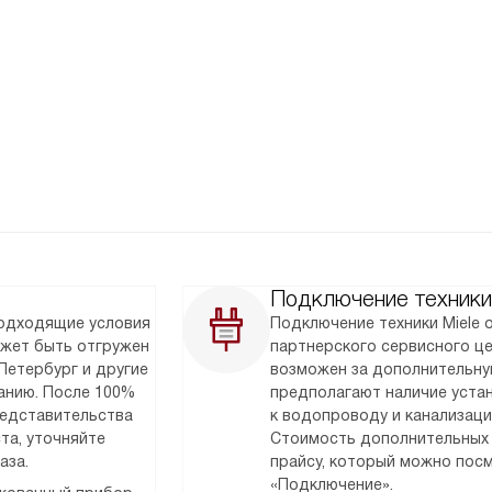
Подключение техники
подходящие условия
Подключение техники Miele
ожет быть отгружен
партнерского сервисного ц
Петербург и другие
возможен за дополнительну
анию. После 100%
предполагают наличие уста
редставительства
к водопроводу и канализаци
та, уточняйте
Стоимость дополнительных 
аза.
прайсу, который можно посм
«Подключение».