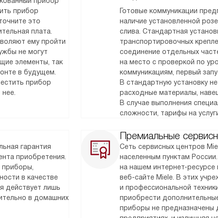
акованный прибор
тить прибор
Готовые коммуникации предп
точните это
наличие установленной розет
тельная плата.
слива. Стандартная установк
зволяют ему пройти
транспортировочных крепле
ужбы не могут
соединение отдельных часте
щие элементы, так
на место с проверкой по у
монте в будущем.
коммуникациям, первый запу
местить прибор
В стандартную установку не
 нее.
расходные материалы, наве
В случае выполнения специ
сложности, тарифы на услуг
Премиальные сервисн
льная гарантия
Сеть сервисных центров Mie
мента приобретения.
населенным пунктам России
 приборы,
на нашем интернет-ресурсе 
ности в качестве
веб-сайте Miele. В этих уч
ия действует лишь
и профессиональной техник
чительно в домашних
приобрести дополнительные
приборы не предназначены 