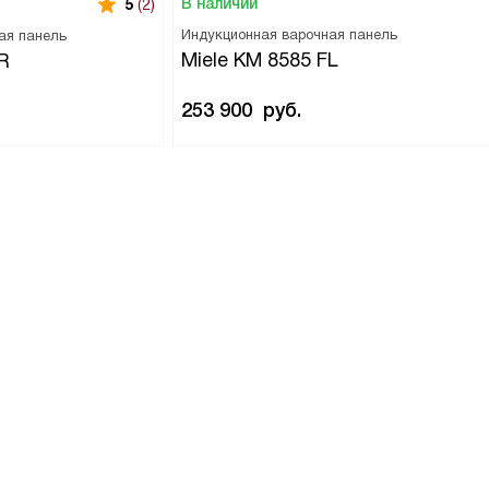
В наличии
5
(2)
Индукционная варочная панель
ая панель
Miele KM 8585 FL
R
253 900
руб.