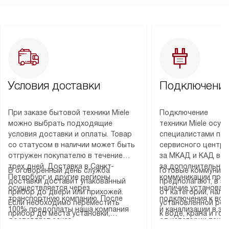
Условия доставки
Подключение
При заказе бытовой техники Miele
Подключение
можно выбрать подходящие
техники Miele осу
условия доставки и оплаты. Товар
специалистами пар
со статусом в наличии может быть
сервисного центра
отгружен покупателю в течение
за МКАД и КАД во
трех дней. Доставка в Санкт-
за дополнительную
В оговоренный день служба
Готовые коммуника
Петербург и другие регионы
коммуникации пре
доставки доставит упакованный
предполагают, в з
осуществляется через
наличие установле
прибор до двери или прихожей.
от категории, нали
транспортную компанию. После
подключения к во
Если необходимо переместить
установленной роз
100% предоплаты наша компания
и канализации в з
прибор до места установки,
к воде, крана и го
доставляет заказ
от категории техн
пожалуйста, предварительно
слива. Стандартна