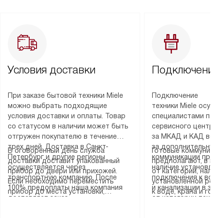
Условия доставки
Подключение
При заказе бытовой техники Miele
Подключение
можно выбрать подходящие
техники Miele осу
условия доставки и оплаты. Товар
специалистами пар
со статусом в наличии может быть
сервисного центра
отгружен покупателю в течение
за МКАД и КАД во
трех дней. Доставка в Санкт-
за дополнительную
В оговоренный день служба
Готовые коммуника
Петербург и другие регионы
коммуникации пре
доставки доставит упакованный
предполагают, в з
осуществляется через
наличие установле
прибор до двери или прихожей.
от категории, нали
транспортную компанию. После
подключения к во
Если необходимо переместить
установленной роз
100% предоплаты наша компания
и канализации в з
прибор до места установки,
к воде, крана и го
доставляет заказ
от категории техн
пожалуйста, предварительно
слива. Стандартна
до представительства
дополнительных ус
уточните это с менеджером.
включает в себя: с
транспортной компании в городе
определяется согл