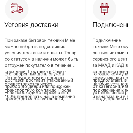
Условия доставки
Подключение
При заказе бытовой техники Miele
Подключение
можно выбрать подходящие
техники Miele осу
условия доставки и оплаты. Товар
специалистами пар
со статусом в наличии может быть
сервисного центра
отгружен покупателю в течение
за МКАД и КАД во
трех дней. Доставка в Санкт-
за дополнительную
В оговоренный день служба
Готовые коммуника
Петербург и другие регионы
коммуникации пре
доставки доставит упакованный
предполагают, в з
осуществляется через
наличие установле
прибор до двери или прихожей.
от категории, нали
транспортную компанию. После
подключения к во
Если необходимо переместить
установленной роз
100% предоплаты наша компания
и канализации в з
прибор до места установки,
к воде, крана и го
доставляет заказ
от категории техн
пожалуйста, предварительно
слива. Стандартна
до представительства
дополнительных ус
уточните это с менеджером.
включает в себя: с
транспортной компании в городе
определяется согл
За данную услугу взимается
транспортировочны
Москва. Пожалуйста, уточняйте
который можно по
дополнительная плата. Важно
разблокировку при
условия доставки у менеджера при
на нашем сайте в 
учитывать, что если размеры
соединение отдель