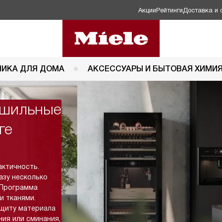
Акции
Рейтинги
Доставка и 
НИКА ДЛЯ ДОМА
АКСЕССУАРЫ И БЫТОВАЯ ХИМИ
ушильные
ге
актичность.
азу несколько
 Программа
и тканями.
ащиту материала
ия или сминания,