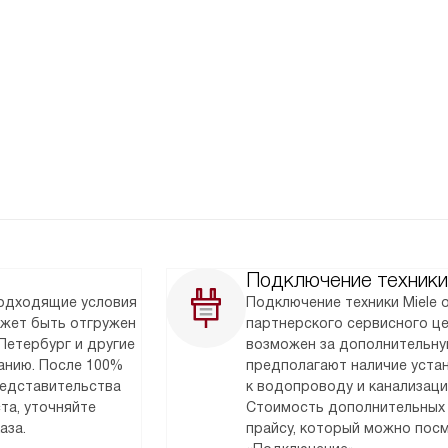
Подключение техники
подходящие условия
Подключение техники Miele
ожет быть отгружен
партнерского сервисного ц
Петербург и другие
возможен за дополнительну
анию. После 100%
предполагают наличие уста
редставительства
к водопроводу и канализаци
та, уточняйте
Стоимость дополнительных 
аза.
прайсу, который можно посм