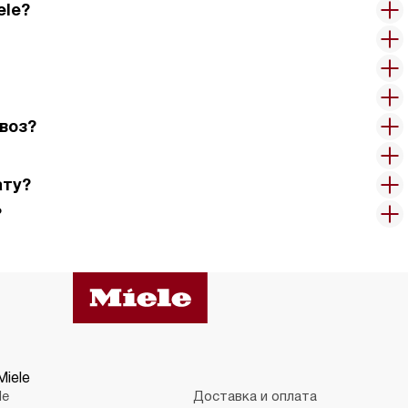
ele?
воз?
ату?
?
Miele
le
Доставка и оплата