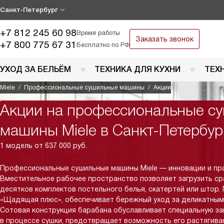
Санкт-Петербург
+7 812 245 60 98
Время работы
Заказать звонок
+7 800 775 67 31
Бесплатно по РФ
УХОД ЗА БЕЛЬЁМ
ТЕХНИКА ДЛЯ КУХНИ
ТЕХ
Miele
Профессиональные сушильные машины
Акции
Акции на профессиональные с
машины Miele в Санкт-Петербур
1 модель от 637 000 руб.
Профессиональные сушильные машины Miele — инновации и пр
Вместительное рабочее пространство позволяет загрузить ср
десятков комплектов постельного белья, скатертей или штор.
«Щадящая плюс», обеспечивает бережный уход за деликатным
Сотовая конструкция барабана обуславливает специальную з
в процессе сушки, предотвращает возможность его растягиван