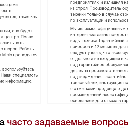
предприятиях, и излишняя н
месяцами.
из строя. Производитель о
т быть
техники только в случае ст
ментов, такие как
по эксплуатации и использо
Мы являемся официальным д
нтии, она будет
интернет-магазине предоста
м центре. После
виды техники. Гарантийный 
ассчитывать
приборов и 12 месяцев для
артнеров. Работы
следует учесть, что аксесс
 Miele проводятся
отдельно и не входящие в к
под гарантийное обслужива
, воспользуйтесь
дефекты производственного
. Наши специалисты
подтверждения гарантийног
мую информацию.
товарный чек, инструкция п
с отметками продавца о дат
произведенный несертифици
основанием для отказа в га
на
часто задаваемые вопрос