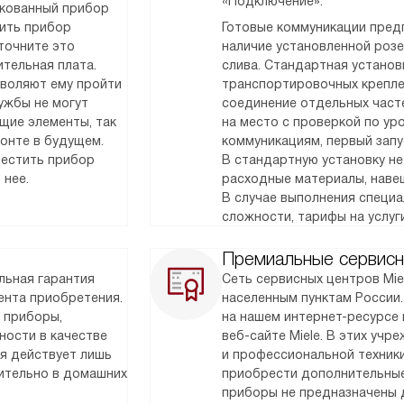
«Подключение».
акованный прибор
тить прибор
Готовые коммуникации предп
точните это
наличие установленной розет
тельная плата.
слива. Стандартная установк
зволяют ему пройти
транспортировочных крепле
ужбы не могут
соединение отдельных часте
щие элементы, так
на место с проверкой по у
монте в будущем.
коммуникациям, первый запу
местить прибор
В стандартную установку не
 нее.
расходные материалы, наве
В случае выполнения специ
сложности, тарифы на услуг
Премиальные сервисн
льная гарантия
Сеть сервисных центров Mie
мента приобретения.
населенным пунктам России
 приборы,
на нашем интернет-ресурсе 
ности в качестве
веб-сайте Miele. В этих уч
ия действует лишь
и профессиональной техник
чительно в домашних
приобрести дополнительные
приборы не предназначены 