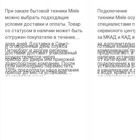
При заказе бытовой техники Miele
Подключение
можно выбрать подходящие
техники Miele осу
условия доставки и оплаты. Товар
специалистами пар
со статусом в наличии может быть
сервисного центра
отгружен покупателю в течение
за МКАД и КАД во
трех дней. Доставка в Санкт-
за дополнительную
В оговоренный день служба
Готовые коммуника
Петербург и другие регионы
коммуникации пре
доставки доставит упакованный
предполагают, в з
осуществляется через
наличие установле
прибор до двери или прихожей.
от категории, нали
транспортную компанию. После
подключения к во
Если необходимо переместить
установленной роз
100% предоплаты наша компания
и канализации в з
прибор до места установки,
к воде, крана и го
доставляет заказ
от категории техн
пожалуйста, предварительно
слива. Стандартна
до представительства
дополнительных ус
уточните это с менеджером.
включает в себя: с
транспортной компании в городе
определяется согл
За данную услугу взимается
транспортировочны
Москва. Пожалуйста, уточняйте
который можно по
дополнительная плата. Важно
разблокировку при
условия доставки у менеджера при
на нашем сайте в 
учитывать, что если размеры
соединение отдель
оформлении заказа.
«Подключение».
прибора не позволяют ему пройти
монтаж техники в 
через дверной проем, сотрудники
на место с проверк
транспортной службы не могут
подключение к су
демонтировать дверцы, ручки или
коммуникациям, пе
другие выступающие элементы, так
и консультацию по 