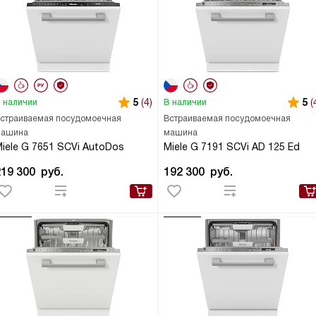
5
(4)
5
(
 наличии
В наличии
страиваемая посудомоечная
Встраиваемая посудомоечная
ашина
машина
iele G 7651 SCVi AutoDos
Miele G 7191 SCVi AD 125 Ed
219 300
руб.
192 300
руб.