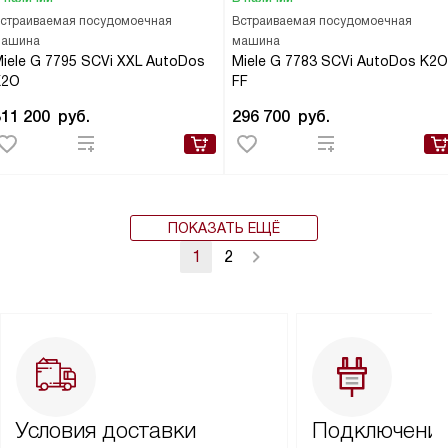
страиваемая посудомоечная
Встраиваемая посудомоечная
ашина
машина
iele G 7795 SCVi XXL AutoDos
Miele G 7783 SCVi AutoDos K2O
K2O
FF
311 200
руб.
296 700
руб.
ПОКАЗАТЬ ЕЩЁ
1
2
Условия доставки
Подключение