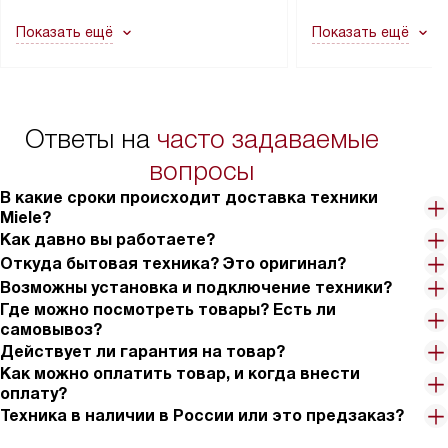
как это может привести к отказу
В стандартную уст
Показать ещё
Показать ещё
в гарантийном ремонте в будущем.
не включаются: пр
Перед заказом удостоверьтесь, что
коммуникаций, рас
сможете переместить прибор
материалы, навеш
в нужное место, учитывая размеры
и перевешивание д
упаковки или без нее.
выполнения специа
Ответы на
часто задаваемые
в условиях повыше
тарифы на услуги 
вопросы
на 30%.
В какие сроки происходит доставка техники
Miele?
Как давно вы работаете?
Откуда бытовая техника? Это оригинал?
Возможны установка и подключение техники?
Где можно посмотреть товары? Есть ли
самовывоз?
Действует ли гарантия на товар?
Как можно оплатить товар, и когда внести
оплату?
Техника в наличии в России или это предзаказ?