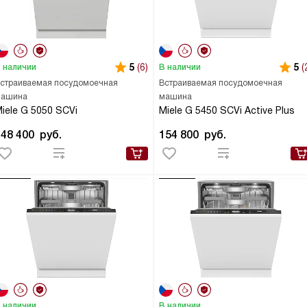
5
(6)
5
(
 наличии
В наличии
страиваемая посудомоечная
Встраиваемая посудомоечная
ашина
машина
iele G 5050 SCVi
Miele G 5450 SCVi Active Plus
148 400
руб.
154 800
руб.
 наличии
В наличии