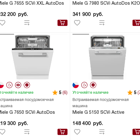
iele G 7655 SCVi XXL AutoDos
Miele G 7980 SCVi AutoDos K2O
232 200
руб.
341 900
руб.
5
(6)
5
(
точняйте наличие
Уточняйте наличие
страиваемая посудомоечная
Встраиваемая посудомоечная
ашина
машина
iele G 7650 SCVi AutoDos
Miele G 5150 SCVi Active
219 300
руб.
148 400
руб.