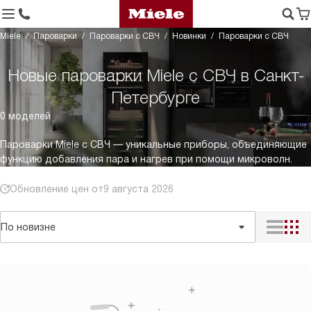
Miele
Пароварки
Пароварки с СВЧ
Новинки
Пароварки с СВЧ
Новые пароварки Miele с СВЧ в Санкт-
Петербурге
0 моделей
Пароварки Miele с СВЧ — уникальные приборы, объединяющие
функцию добавления пара и нагрев при помощи микроволн.
Обновление цен от
9 августа 2026
По новизне