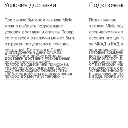
Условия доставки
Подключение
При заказе бытовой техники Miele
Подключение
можно выбрать подходящие
техники Miele осу
условия доставки и оплаты. Товар
специалистами пар
со статусом в наличии может быть
сервисного центра
отгружен покупателю в течение
за МКАД и КАД во
трех дней. Доставка в Санкт-
за дополнительную
В оговоренный день служба
Готовые коммуника
Петербург и другие регионы
коммуникации пре
доставки доставит упакованный
предполагают, в з
осуществляется через
наличие установле
прибор до двери или прихожей.
от категории, нали
транспортную компанию. После
подключения к во
Если необходимо переместить
установленной роз
100% предоплаты наша компания
и канализации в з
прибор до места установки,
к воде, крана и го
доставляет заказ
от категории техн
пожалуйста, предварительно
слива. Стандартна
до представительства
дополнительных ус
уточните это с менеджером.
включает в себя: с
транспортной компании в городе
определяется согл
За данную услугу взимается
транспортировочны
Москва. Пожалуйста, уточняйте
который можно по
дополнительная плата. Важно
разблокировку при
условия доставки у менеджера при
на нашем сайте в 
учитывать, что если размеры
соединение отдель
оформлении заказа.
«Подключение».
прибора не позволяют ему пройти
монтаж техники в 
через дверной проем, сотрудники
на место с проверк
транспортной службы не могут
подключение к су