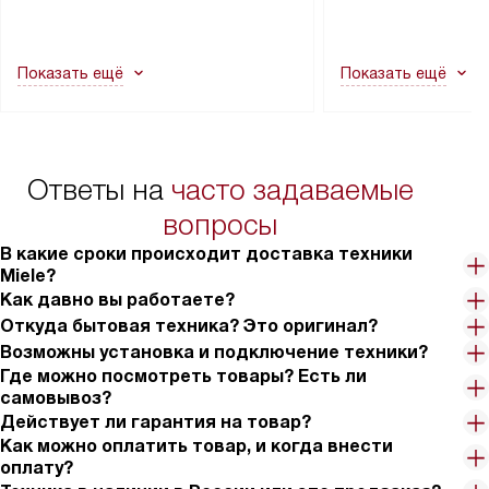
демонтировать дверцы, ручки или
коммуникациям, пе
другие выступающие элементы, так
и консультацию по 
как это может привести к отказу
В стандартную уст
Показать ещё
Показать ещё
в гарантийном ремонте в будущем.
не включаются: пр
Перед заказом удостоверьтесь, что
коммуникаций, рас
сможете переместить прибор
материалы, навеш
в нужное место, учитывая размеры
и перевешивание д
упаковки или без нее.
выполнения специа
Ответы на
часто задаваемые
в условиях повыше
тарифы на услуги 
вопросы
на 30%.
В какие сроки происходит доставка техники
Miele?
Как давно вы работаете?
Откуда бытовая техника? Это оригинал?
Возможны установка и подключение техники?
Где можно посмотреть товары? Есть ли
самовывоз?
Действует ли гарантия на товар?
Как можно оплатить товар, и когда внести
оплату?