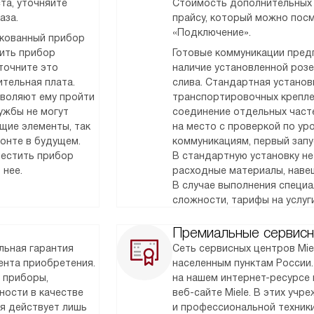
та, уточняйте
Стоимость дополнительных 
аза.
прайсу, который можно посм
«Подключение».
акованный прибор
тить прибор
Готовые коммуникации предп
точните это
наличие установленной розет
тельная плата.
слива. Стандартная установк
зволяют ему пройти
транспортировочных крепле
ужбы не могут
соединение отдельных часте
щие элементы, так
на место с проверкой по у
монте в будущем.
коммуникациям, первый запу
местить прибор
В стандартную установку не
 нее.
расходные материалы, наве
В случае выполнения специ
сложности, тарифы на услуг
Премиальные сервисн
льная гарантия
Сеть сервисных центров Mie
мента приобретения.
населенным пунктам России
 приборы,
на нашем интернет-ресурсе 
ности в качестве
веб-сайте Miele. В этих уч
ия действует лишь
и профессиональной техник