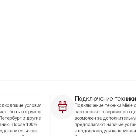
Подключение техники
подходящие условия
Подключение техники Miele
ожет быть отгружен
партнерского сервисного ц
Петербург и другие
возможен за дополнительну
анию. После 100%
предполагают наличие уста
редставительства
к водопроводу и канализаци