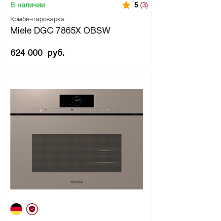
В наличии
5
(3)
Комби-пароварка
Miele DGC 7865X OBSW
624 000
руб.