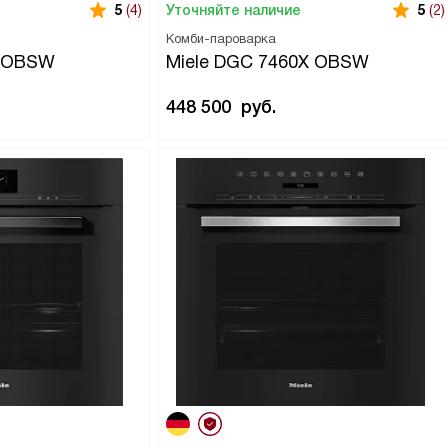
Уточняйте наличие
5
(4)
5
(2)
Комби-пароварка
5 OBSW
Miele DGC 7460X OBSW
448 500
руб.