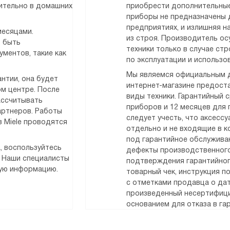
чительно в домашних
приобрести дополнительные
приборы не предназначены 
предприятиях, и излишняя н
месяцами.
из строя. Производитель о
т быть
техники только в случае ст
ментов, такие как
по эксплуатации и использо
Мы являемся официальным д
нтии, она будет
интернет-магазине предоста
м центре. После
виды техники. Гарантийный 
ассчитывать
приборов и 12 месяцев для
артнеров. Работы
следует учесть, что аксесс
 Miele проводятся
отдельно и не входящие в к
под гарантийное обслужива
, воспользуйтесь
дефекты производственного
. Наши специалисты
подтверждения гарантийног
мую информацию.
товарный чек, инструкция п
с отметками продавца о дат
произведенный несертифици
основанием для отказа в га