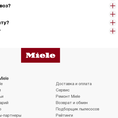
воз?
ату?
?
Miele
le
Доставка и оплата
и
Сервис
ьи
Ремонт Miele
арий
Возврат и обмен
о
Подборщик пылесосов
ы-партнеры
Рейтинги