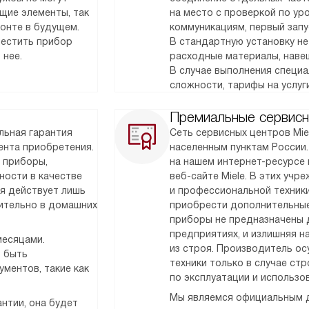
щие элементы, так
на место с проверкой по у
монте в будущем.
коммуникациям, первый запу
местить прибор
В стандартную установку не
 нее.
расходные материалы, наве
В случае выполнения специ
сложности, тарифы на услуг
Премиальные сервисн
льная гарантия
Сеть сервисных центров Mie
мента приобретения.
населенным пунктам России
 приборы,
на нашем интернет-ресурсе 
ности в качестве
веб-сайте Miele. В этих уч
ия действует лишь
и профессиональной техник
чительно в домашних
приобрести дополнительные
приборы не предназначены 
предприятиях, и излишняя н
месяцами.
из строя. Производитель о
т быть
техники только в случае ст
ментов, такие как
по эксплуатации и использо
Мы являемся официальным д
нтии, она будет