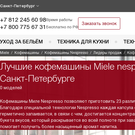
Санкт-Петербург
+7 812 245 60 98
Время работы
Заказать звонок
+7 800 775 67 31
Бесплатно по РФ
УХОД ЗА БЕЛЬЁМ
ТЕХНИКА ДЛЯ КУХНИ
ТЕХ
Miele
Кофемашины
Кофемашины Nespresso
Лидеры продаж
Коф
Лучшие кофемашины Miele nesp
Санкт-Петербурге
0 моделей
Кофемашины Миле Nespresso позволяют приготовить 23 разли
Благодаря специальной технологии Nespresso каждая капсула 
герметично запаивается, в связи с чем, достигается концентр
букета вкусов, который раскрывается во всей полноте при зав
помогает получить более насыщенный аромат напитка.