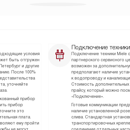
Подключение техники
подходящие условия
Подключение техники Miele
ожет быть отгружен
партнерского сервисного ц
Петербург и другие
возможен за дополнительну
анию. После 100%
предполагают наличие уста
редставительства
к водопроводу и канализаци
та, уточняйте
Стоимость дополнительных 
аза.
прайсу, который можно посм
«Подключение».
акованный прибор
тить прибор
Готовые коммуникации предп
точните это
наличие установленной розет
тельная плата.
слива. Стандартная установк
зволяют ему пройти
транспортировочных крепле
ужбы не могут
соединение отдельных часте