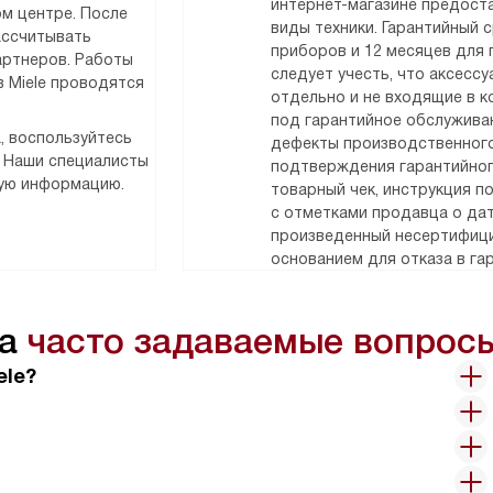
интернет-магазине предоста
м центре. После
виды техники. Гарантийный 
ассчитывать
приборов и 12 месяцев для
артнеров. Работы
следует учесть, что аксесс
 Miele проводятся
отдельно и не входящие в к
под гарантийное обслужива
, воспользуйтесь
дефекты производственного
. Наши специалисты
подтверждения гарантийног
мую информацию.
товарный чек, инструкция п
с отметками продавца о дат
произведенный несертифици
основанием для отказа в га
на
часто задаваемые вопрос
ele?