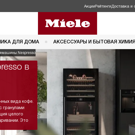
Акции
Рейтинги
Доставка и 
НИКА ДЛЯ ДОМА
АКСЕССУАРЫ И БЫТОВАЯ ХИМИ
емашины Nespresso
resso в
чных вида кофе.
с гранулами
ация целого
аривании. Это