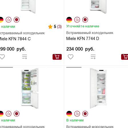
5
(3)
Уточняйте наличие
 наличии
Встраиваемый холодильник
страиваемый холодильник
Miele KFN 7744 D
iele KFN 7844 C
299 000
руб.
234 000
руб.
 наличии
В наличии
страиваемый холодильник
Встраиваемый морозильник