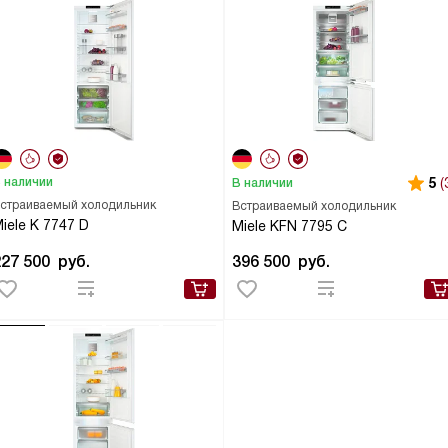
 наличии
5
(
В наличии
страиваемый холодильник
Встраиваемый холодильник
iele K 7747 D
Miele KFN 7795 C
227 500
руб.
396 500
руб.