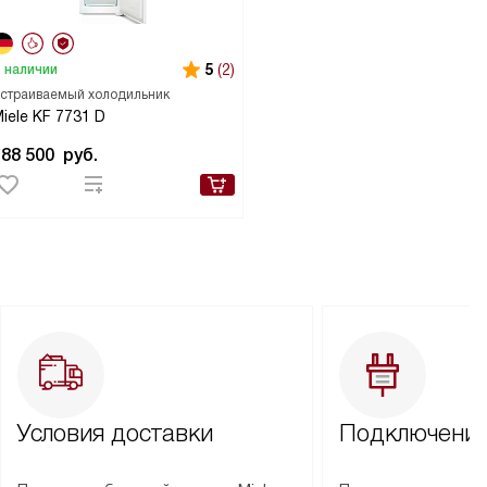
5
(2)
 наличии
страиваемый холодильник
iele KF 7731 D
188 500
руб.
Условия доставки
Подключение