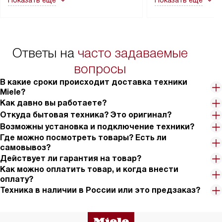
Показать ещё
Показать ещё
в гарантийном ремонте в будущем.
не включаются: пр
Перед заказом удостоверьтесь, что
коммуникаций, рас
сможете переместить прибор
материалы, навеш
в нужное место, учитывая размеры
и перевешивание д
упаковки или без нее.
выполнения специа
Ответы на
часто задаваемые
в условиях повыше
тарифы на услуги 
вопросы
на 30%.
В какие сроки происходит доставка техники
Miele?
Как давно вы работаете?
Откуда бытовая техника? Это оригинал?
Возможны установка и подключение техники?
Где можно посмотреть товары? Есть ли
самовывоз?
Действует ли гарантия на товар?
Как можно оплатить товар, и когда внести
оплату?
Техника в наличии в России или это предзаказ?