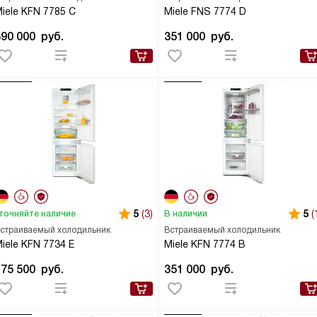
iele KFN 7785 C
Miele FNS 7774 D
390 000
руб.
351 000
руб.
5
(3)
5
(
точняйте наличие
В наличии
страиваемый холодильник
Встраиваемый холодильник
iele KFN 7734 E
Miele KFN 7774 B
175 500
руб.
351 000
руб.