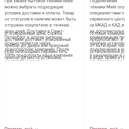
При заказе бытовой техники Miele
Подключение
можно выбрать подходящие
техники Miele осу
условия доставки и оплаты. Товар
специалистами пар
со статусом в наличии может быть
сервисного центра
отгружен покупателю в течение
за МКАД и КАД во
трех дней. Доставка в Санкт-
за дополнительную
В оговоренный день служба
Готовые коммуника
Петербург и другие регионы
коммуникации пре
доставки доставит упакованный
предполагают, в з
осуществляется через
наличие установле
прибор до двери или прихожей.
от категории, нали
транспортную компанию. После
подключения к во
Если необходимо переместить
установленной роз
100% предоплаты наша компания
и канализации в з
прибор до места установки,
к воде, крана и го
доставляет заказ
от категории техн
пожалуйста, предварительно
слива. Стандартна
до представительства
дополнительных ус
уточните это с менеджером.
включает в себя: с
транспортной компании в городе
определяется согл
За данную услугу взимается
транспортировочны
Москва. Пожалуйста, уточняйте
который можно по
дополнительная плата. Важно
разблокировку при
условия доставки у менеджера при
на нашем сайте в 
учитывать, что если размеры
соединение отдель
оформлении заказа.
«Подключение».
прибора не позволяют ему пройти
монтаж техники в 
через дверной проем, сотрудники
на место с проверк
транспортной службы не могут
подключение к су
демонтировать дверцы, ручки или
коммуникациям, пе
другие выступающие элементы, так
и консультацию по 
как это может привести к отказу
В стандартную уст