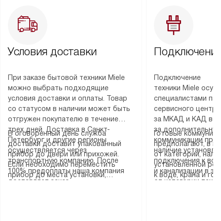
Условия доставки
Подключение
При заказе бытовой техники Miele
Подключение
можно выбрать подходящие
техники Miele осу
условия доставки и оплаты. Товар
специалистами пар
со статусом в наличии может быть
сервисного центра
отгружен покупателю в течение
за МКАД и КАД во
трех дней. Доставка в Санкт-
за дополнительную
В оговоренный день служба
Готовые коммуника
Петербург и другие регионы
коммуникации пре
доставки доставит упакованный
предполагают, в з
осуществляется через
наличие установле
прибор до двери или прихожей.
от категории, нали
транспортную компанию. После
подключения к во
Если необходимо переместить
установленной роз
100% предоплаты наша компания
и канализации в з
прибор до места установки,
к воде, крана и го
доставляет заказ
от категории техн
пожалуйста, предварительно
слива. Стандартна
до представительства
дополнительных ус
уточните это с менеджером.
включает в себя: с
транспортной компании в городе
определяется согл
За данную услугу взимается
транспортировочны
Москва. Пожалуйста, уточняйте
который можно по
дополнительная плата. Важно
разблокировку при