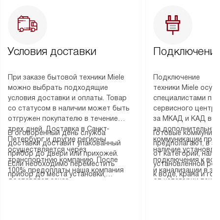
Условия доставки
Подключение
При заказе бытовой техники Miele
Подключение
можно выбрать подходящие
техники Miele осу
условия доставки и оплаты. Товар
специалистами пар
со статусом в наличии может быть
сервисного центра
отгружен покупателю в течение
за МКАД и КАД во
трех дней. Доставка в Санкт-
за дополнительную
В оговоренный день служба
Готовые коммуника
Петербург и другие регионы
коммуникации пре
доставки доставит упакованный
предполагают, в з
осуществляется через
наличие установле
прибор до двери или прихожей.
от категории, нали
транспортную компанию. После
подключения к во
Если необходимо переместить
установленной роз
100% предоплаты наша компания
и канализации в з
прибор до места установки,
к воде, крана и го
доставляет заказ
от категории техн
пожалуйста, предварительно
слива. Стандартна
до представительства
дополнительных ус
уточните это с менеджером.
включает в себя: с
транспортной компании в городе
определяется согл
За данную услугу взимается
транспортировочны
Москва. Пожалуйста, уточняйте
который можно по
дополнительная плата. Важно
разблокировку при