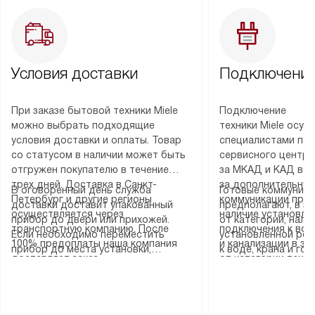
Условия доставки
Подключение
При заказе бытовой техники Miele
Подключение
можно выбрать подходящие
техники Miele осу
условия доставки и оплаты. Товар
специалистами пар
со статусом в наличии может быть
сервисного центра
отгружен покупателю в течение
за МКАД и КАД во
трех дней. Доставка в Санкт-
за дополнительную
В оговоренный день служба
Готовые коммуника
Петербург и другие регионы
коммуникации пре
доставки доставит упакованный
предполагают, в з
осуществляется через
наличие установле
прибор до двери или прихожей.
от категории, нали
транспортную компанию. После
подключения к во
Если необходимо переместить
установленной роз
100% предоплаты наша компания
и канализации в з
прибор до места установки,
к воде, крана и го
доставляет заказ
от категории техн
пожалуйста, предварительно
слива. Стандартна
до представительства
дополнительных ус
уточните это с менеджером.
включает в себя: с
транспортной компании в городе
определяется согл
За данную услугу взимается
транспортировочны
Москва. Пожалуйста, уточняйте
который можно по
дополнительная плата. Важно
разблокировку при