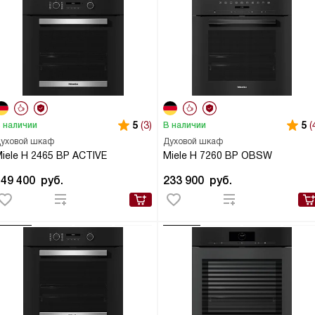
5
(3)
5
(
 наличии
В наличии
уховой шкаф
Духовой шкаф
iele H 2465 BP ACTIVE
Miele H 7260 BP OBSW
149 400
руб.
233 900
руб.