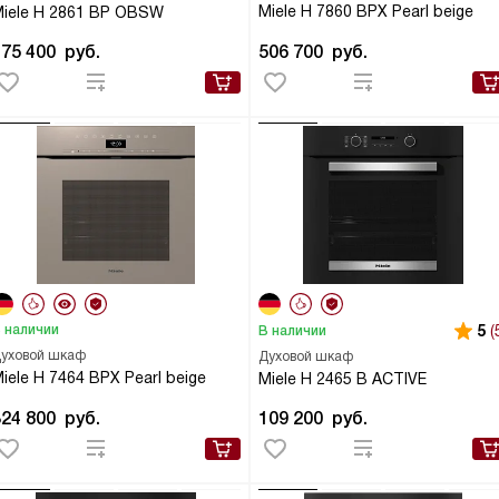
Miele H 7860 BPX Pearl beige
iele H 2861 BP OBSW
175 400
руб.
506 700
руб.
 наличии
5
(
В наличии
уховой шкаф
Духовой шкаф
iele H 7464 BPX Pearl beige
Miele H 2465 B ACTIVE
324 800
руб.
109 200
руб.