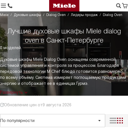
Miele
Духовые шкафы
Dialog Oven
Лидеры продаж
Dialog Oven
Лучшие духовые шкафы Miele dialog
oven в Санкт-Петербурге
0 моделей
Духовые шкафы Miele Dialog Oven оснащены современной
системой управления и контроля за процессом. Благодаря
передовой технологии M Chef блюдо готовится равномерно
по всему объёму. Система измеряет поглощаемую продуктами
энергию и отображает ее в единицах Гурмэ.
Развернуть
Обновление цен от
9 августа 2026
По популярности