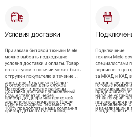
Условия доставки
Подключение
При заказе бытовой техники Miele
Подключение
можно выбрать подходящие
техники Miele осу
условия доставки и оплаты. Товар
специалистами пар
со статусом в наличии может быть
сервисного центра
отгружен покупателю в течение
за МКАД и КАД во
трех дней. Доставка в Санкт-
за дополнительную
В оговоренный день служба
Готовые коммуника
Петербург и другие регионы
коммуникации пре
доставки доставит упакованный
предполагают, в з
осуществляется через
наличие установле
прибор до двери или прихожей.
от категории, нали
транспортную компанию. После
подключения к во
Если необходимо переместить
установленной роз
100% предоплаты наша компания
и канализации в з
прибор до места установки,
к воде, крана и го
доставляет заказ
от категории техн
пожалуйста, предварительно
слива. Стандартна
до представительства
дополнительных ус
уточните это с менеджером.
включает в себя: с
транспортной компании в городе
определяется согл
За данную услугу взимается
транспортировочны
Москва. Пожалуйста, уточняйте
который можно по
дополнительная плата. Важно
разблокировку при