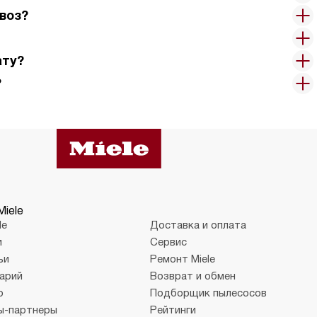
воз?
ату?
?
Miele
le
Доставка и оплата
и
Сервис
ьи
Ремонт Miele
арий
Возврат и обмен
о
Подборщик пылесосов
ы-партнеры
Рейтинги