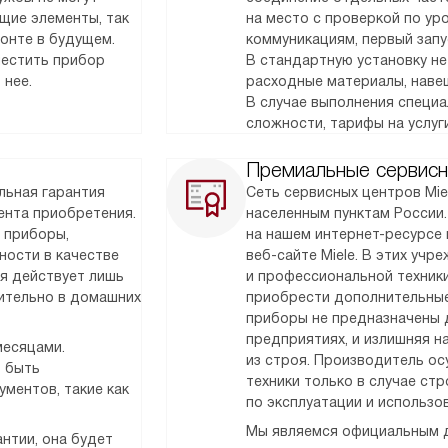
щие элементы, так
на место с проверкой по у
монте в будущем.
коммуникациям, первый запу
местить прибор
В стандартную установку не
 нее.
расходные материалы, наве
В случае выполнения специ
сложности, тарифы на услуг
Премиальные сервисн
льная гарантия
Сеть сервисных центров Mie
мента приобретения.
населенным пунктам России
 приборы,
на нашем интернет-ресурсе 
ности в качестве
веб-сайте Miele. В этих уч
ия действует лишь
и профессиональной техник
чительно в домашних
приобрести дополнительные
приборы не предназначены 
предприятиях, и излишняя н
месяцами.
из строя. Производитель о
т быть
техники только в случае ст
ментов, такие как
по эксплуатации и использо
Мы являемся официальным д
нтии, она будет