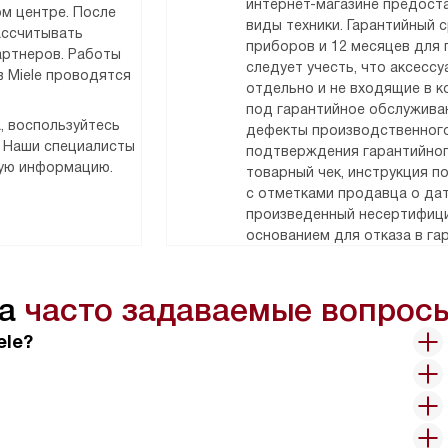
интернет-магазине предоста
м центре. После
виды техники. Гарантийный 
ассчитывать
приборов и 12 месяцев для
артнеров. Работы
следует учесть, что аксесс
 Miele проводятся
отдельно и не входящие в к
под гарантийное обслужива
, воспользуйтесь
дефекты производственного
. Наши специалисты
подтверждения гарантийног
мую информацию.
товарный чек, инструкция п
с отметками продавца о дат
произведенный несертифици
основанием для отказа в га
на
часто задаваемые вопрос
ele?