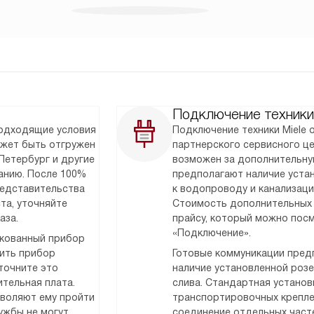
Подключение техники
подходящие условия
Подключение техники Miele
ожет быть отгружен
партнерского сервисного ц
Петербург и другие
возможен за дополнительну
анию. После 100%
предполагают наличие уста
редставительства
к водопроводу и канализаци
та, уточняйте
Стоимость дополнительных 
аза.
прайсу, который можно посм
«Подключение».
акованный прибор
тить прибор
Готовые коммуникации предп
точните это
наличие установленной розет
тельная плата.
слива. Стандартная установк
зволяют ему пройти
транспортировочных крепле
ужбы не могут
соединение отдельных часте